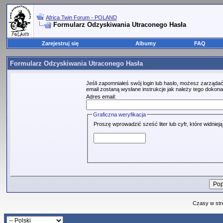
Africa Twin Forum - POLAND
Formularz Odzyskiwania Utraconego Hasła
Zarejestruj się
Albumy
FAQ
Formularz Odzyskiwania Utraconego Hasła
Jeśli zapomniałeś swój login lub hasło, możesz zarządać
email zostaną wysłane instrukcje jak należy tego dokona
Adres email:
Graficzna weryfikacja
Proszę wprowadzić sześć liter lub cyfr, które widniej
Czasy w str