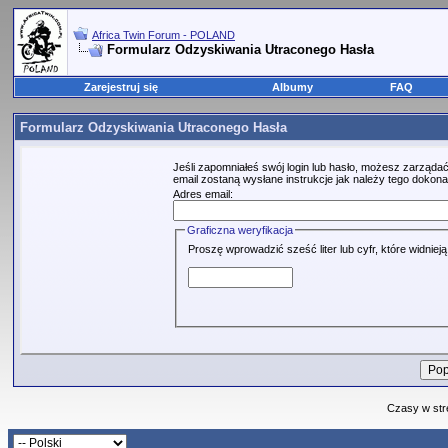
Africa Twin Forum - POLAND
Formularz Odzyskiwania Utraconego Hasła
Zarejestruj się
Albumy
FAQ
Formularz Odzyskiwania Utraconego Hasła
Jeśli zapomniałeś swój login lub hasło, możesz zarządać
email zostaną wysłane instrukcje jak należy tego dokona
Adres email:
Graficzna weryfikacja
Proszę wprowadzić sześć liter lub cyfr, które widniej
Czasy w str