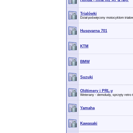
Trialówki
Dział poświęcony motocyklom trial
Husqvarna 701
KTM
BMW
Suzuki
Oldtimery i PRL-y
Weterany - demoludy, sprzęty retro 
Yamaha
Kawasaki