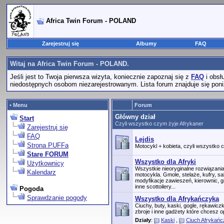
Africa Twin Forum - POLAND
Zarejestruj się
Albumy
FAQ
Witaj na Africa Twin Forum - POLAND.
Jeśli jest to Twoja pierwsza wizyta, koniecznie zapoznaj się z
FAQ
i obsł
niedostępnych osobom niezarejestrowanym. Lista forum znajduje się poniż
• Menu
Forum
Główny dział
Start
Czyli wszystko czym żyje Afrykaner
Zarejestruj się
FAQ
Lejdis
Strona PUFFa
Motocykl + kobieta, czyli wszystko
Stare FORUM
Wszystko dla Afryki
Użytkownicy
Wszystkie nieoryginalne rozwiązan
Kalendarz
motocykla. Gmole, stelaże, kufry, s
modyfikacje zawieszeń, kierownic, g
inne scottoilery...
Pogoda
Sprawdzanie pogody
Wszystko dla Afrykańczyka
Ciuchy, buty, kaski, gogle, rękawic
zbroje i inne gadżety które chcesz o
Działy
:
Kaski
,
Ciuch Afrykań