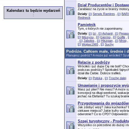
Dział Producentów i Dosta
Zarabiasz na życie w branży motocy
Kalendarz tu będzie wydarzeń
Działy
:
Serwis Ramires
,
BARX
:
Redneck
Pamiętnik
Tym, o których nie zapominamy.
Działy
:
Izi
,
Ashanti
,
Pegas
Missyou
,
Giermo
,
Golfik
,
,
Jabolos
,
Hiszpan
,
Mroq
,
Wojtas1965
,
Suchy
Podróże. Całkiem małe, średnie i 
Planujesz podróż? A może już wróciłeś? Szuk
Relacje z podróży
Wróciłeś i już dupa Cię nie boli? C
podczas podróży? Spotkałeś fajnych
dział dla Ciebie. Dobrze trafiłeś.
Działy
:
Polska
,
Trochę dalej
Umawianie i propozycje wy
Masz już plan? Nie masz? A może 
koncepcji na długi weekend, wakacj
jechać na Elefanta? Tu szukaj bratnie
Przygotowania do wyjazdów
Jak zdobyć wizę? Jaka kuchenka? B
ciekawe miejsca? Jakie kufry wybr
odwrotnie? Co to CPD? Odpowiedzi z
Szpej turystyczny - Produkty
Wszystko co potrzebne do dużej i ma