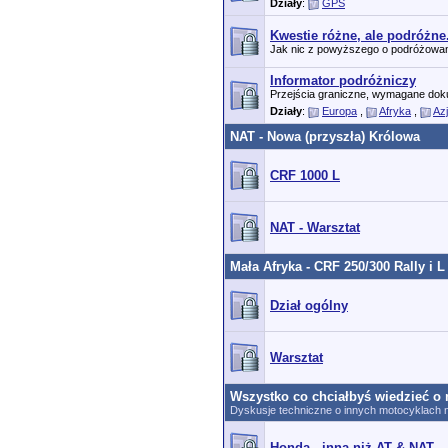
Działy
:
GPS
Kwestie różne, ale podróżne
Jak nic z powyższego o podróżowaniu 
Informator podróżniczy
Przejścia graniczne, wymagane dok
Działy
:
Europa
,
Afryka
,
Az
NAT - Nowa (przyszła) Królowa
CRF 1000 L
NAT - Warsztat
Mała Afryka - CRF 250/300 Rally i L
Dział ogólny
Warsztat
Wszystko co chciałbyś wiedzieć o 
Dyskusje techniczne o innych motocyklach n
Honda - inna niż AT & NAT