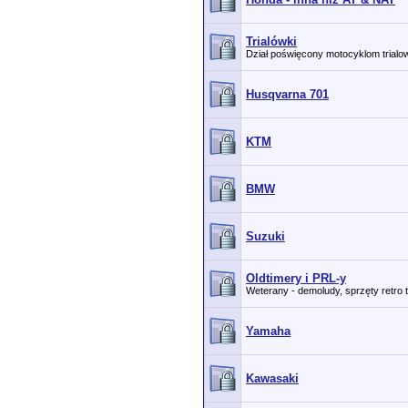
Trialówki
Dział poświęcony motocyklom trial
Husqvarna 701
KTM
BMW
Suzuki
Oldtimery i PRL-y
Weterany - demoludy, sprzęty retro 
Yamaha
Kawasaki