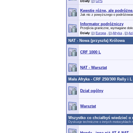
Działy
:
GPS
Kwestie różne, ale podróżne
Jak nic z powyższego o podróżowaniu 
Informator podróżniczy
Przejścia graniczne, wymagane dok
Działy
:
Europa
,
Afryka
,
Az
NAT - Nowa (przyszła) Królowa
CRF 1000 L
NAT - Warsztat
Mała Afryka - CRF 250/300 Rally i L
Dział ogólny
Warsztat
Wszystko co chciałbyś wiedzieć o 
Dyskusje techniczne o innych motocyklach n
Honda - inna niż AT & NAT