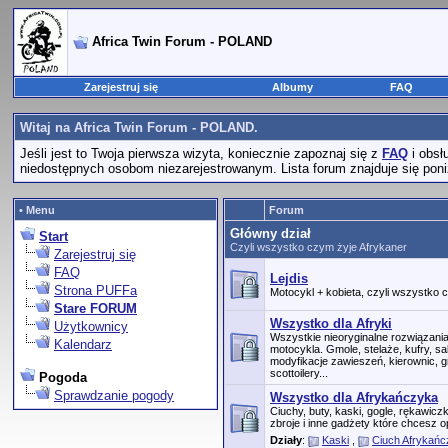
Africa Twin Forum - POLAND
Zarejestruj się
Albumy
FAQ
Witaj na Africa Twin Forum - POLAND.
Jeśli jest to Twoja pierwsza wizyta, koniecznie zapoznaj się z
FAQ
i obsł
niedostępnych osobom niezarejestrowanym. Lista forum znajduje się poniż
• Menu
Forum
Główny dział
Start
Czyli wszystko czym żyje Afrykaner
Zarejestruj się
FAQ
Lejdis
Strona PUFFa
Motocykl + kobieta, czyli wszystko
Stare FORUM
Wszystko dla Afryki
Użytkownicy
Wszystkie nieoryginalne rozwiązan
Kalendarz
motocykla. Gmole, stelaże, kufry, s
modyfikacje zawieszeń, kierownic, g
scottoilery...
Pogoda
Sprawdzanie pogody
Wszystko dla Afrykańczyka
Ciuchy, buty, kaski, gogle, rękawic
zbroje i inne gadżety które chcesz o
Działy
:
Kaski
,
Ciuch Afrykań