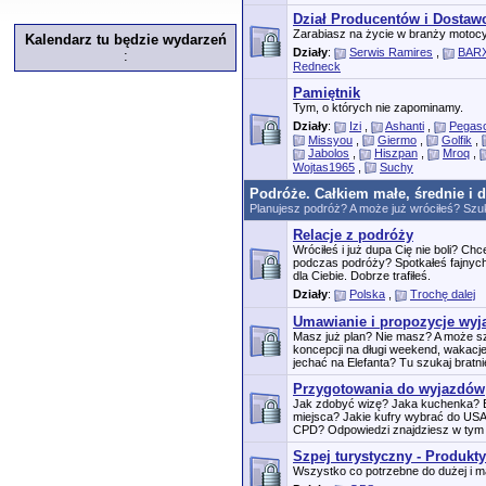
Dział Producentów i Dosta
Zarabiasz na życie w branży motocy
Kalendarz tu będzie wydarzeń
Działy
:
Serwis Ramires
,
BARX
:
Redneck
Pamiętnik
Tym, o których nie zapominamy.
Działy
:
Izi
,
Ashanti
,
Pegas
Missyou
,
Giermo
,
Golfik
,
Jabolos
,
Hiszpan
,
Mroq
,
Wojtas1965
,
Suchy
Podróże. Całkiem małe, średnie i 
Planujesz podróż? A może już wróciłeś? Szuk
Relacje z podróży
Wróciłeś i już dupa Cię nie boli? C
podczas podróży? Spotkałeś fajnych
dla Ciebie. Dobrze trafiłeś.
Działy
:
Polska
,
Trochę dalej
Umawianie i propozycje wy
Masz już plan? Nie masz? A może 
koncepcji na długi weekend, wakacj
jechać na Elefanta? Tu szukaj bratnie
Przygotowania do wyjazdów
Jak zdobyć wizę? Jaka kuchenka? B
miejsca? Jakie kufry wybrać do US
CPD? Odpowiedzi znajdziesz w tym 
Szpej turystyczny - Produkty
Wszystko co potrzebne do dużej i ma