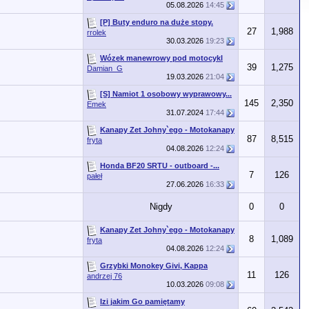
05.08.2026
14:45
[P] Buty enduro na duże stopy.
27
1,988
rrolek
30.03.2026
19:23
Wózek manewrowy pod motocykl
39
1,275
Damian_G
19.03.2026
21:04
[S] Namiot 1 osobowy wyprawowy...
145
2,350
Emek
31.07.2024
17:44
Kanapy Zet Johny`ego - Motokanapy
87
8,515
fryta
04.08.2026
12:24
Honda BF20 SRTU - outboard -...
7
126
pałeł
27.06.2026
16:33
Nigdy
0
0
Kanapy Zet Johny`ego - Motokanapy
8
1,089
fryta
04.08.2026
12:24
Grzybki Monokey Givi, Kappa
11
126
andrzej 76
10.03.2026
09:08
Izi jakim Go pamiętamy