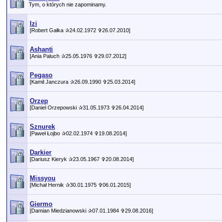
Tym, o których nie zapominamy.
Izi
[Robert Gałka ✰24.02.1972 ✞26.07.2010]
Ashanti
[Ania Paluch ✰25.05.1976 ✞29.07.2012]
Pegaso
[Kamil Janczura ✰26.09.1990 ✞25.03.2014]
Orzep
[Daniel Orzepowski ✰31.05.1973 ✞26.04.2014]
Sznurek
[Paweł Łojbo ✰02.02.1974 ✞19.08.2014]
Darkier
[Dariusz Kieryk ✰23.05.1967 ✞20.08.2014]
Missyou
[Michał Hernik ✰30.01.1975 ✞06.01.2015]
Giermo
[Damian Miedzianowski ✰07.01.1984 ✞29.08.2016]