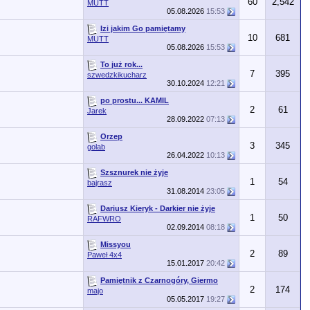
60
2,542
MUTT
05.08.2026
15:53
Izi jakim Go pamiętamy
10
681
MUTT
05.08.2026
15:53
To już rok...
7
395
szwedzkikucharz
30.10.2024
12:21
po prostu... KAMIL
2
61
Jarek
28.09.2022
07:13
Orzep
3
345
golab
26.04.2022
10:13
Szsznurek nie żyje
1
54
bajrasz
31.08.2014
23:05
Dariusz Kieryk - Darkier nie żyje
1
50
RAFWRO
02.09.2014
08:18
Missyou
2
89
Paweł 4x4
15.01.2017
20:42
Pamiętnik z Czarnogóry, Giermo
2
174
majo
05.05.2017
19:27