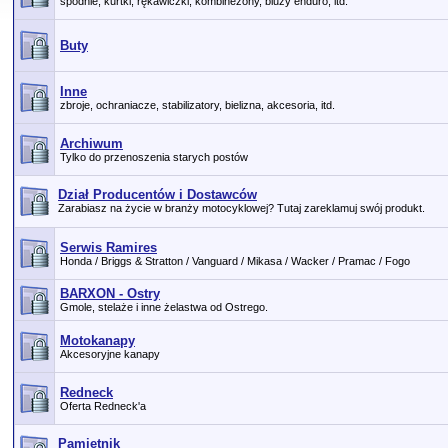
spodnie, kurtki, rękawiczki, kombinezony, bluzy enduro, itd.
Buty
Inne
zbroje, ochraniacze, stabilizatory, bielizna, akcesoria, itd.
Archiwum
Tylko do przenoszenia starych postów
Dział Producentów i Dostawców
Zarabiasz na życie w branży motocyklowej? Tutaj zareklamuj swój produkt.
Serwis Ramires
Honda / Briggs & Stratton / Vanguard / Mikasa / Wacker / Pramac / Fogo
BARXON - Ostry
Gmole, stelaże i inne żelastwa od Ostrego.
Motokanapy
Akcesoryjne kanapy
Redneck
Oferta Redneck'a
Pamiętnik