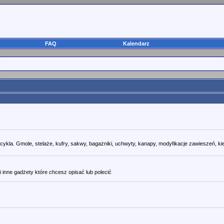
FAQ
Kalendarz
kla. Gmole, stelaże, kufry, sakwy, bagażniki, uchwyty, kanapy, modyfikacje zawieszeń, ki
i inne gadżety które chcesz opisać lub polecić