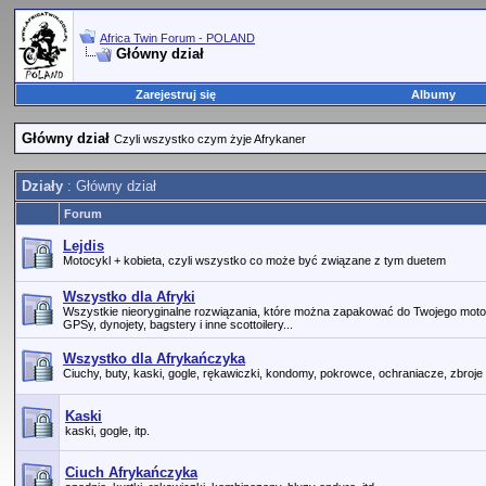
Africa Twin Forum - POLAND
Główny dział
Zarejestruj się
Albumy
Główny dział
Czyli wszystko czym żyje Afrykaner
Działy
: Główny dział
Forum
Lejdis
Motocykl + kobieta, czyli wszystko co może być związane z tym duetem
Wszystko dla Afryki
Wszystkie nieoryginalne rozwiązania, które można zapakować do Twojego motocy
GPSy, dynojety, bagstery i inne scottoilery...
Wszystko dla Afrykańczyka
Ciuchy, buty, kaski, gogle, rękawiczki, kondomy, pokrowce, ochraniacze, zbroje 
Kaski
kaski, gogle, itp.
Ciuch Afrykańczyka