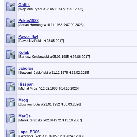
Golfik
[Wojciech Pyzel ✰28.05.1974 ✞05.01.2025]
Pekos1988
[Adrian Hornung ✰18.11.1988 ✞07.09.2023]
Paweł_4x4
[Paweł Niżiński - ✞28.05.2017]
Kołek
[Bartosz Kołakowski ✰05.01.1985 ✞24.06.2017]
Jabolos
[Sławomir Jabłoński ✰31.12.1978 ✞23.02.2025]
Hiszpan
[Michał Mróz ✰12.02.1983 ✞14.10.2020]
Mroq
[Zbigniew Buła ✰21.01.1952 ✞05.03.2026]
MarQs
[Marek Grebski ✰02.041972 ✞13.10.2007]
Lapa_PD06
[Grzegorz Ślęk ✰1976-05-12 ✞2024-12-03]