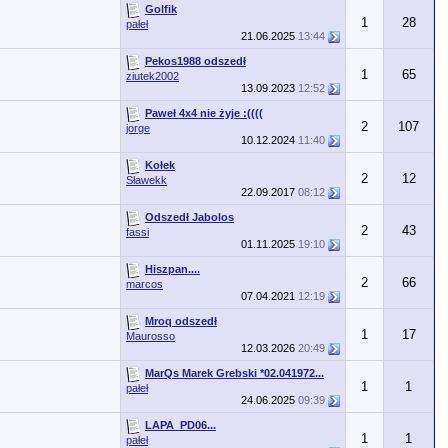
Golfik
1
28
pałeł
21.06.2025
13:44
Pekos1988 odszedł
1
65
ziutek2002
13.09.2023
12:52
Paweł 4x4 nie żyje :((((
2
107
jorge
10.12.2024
11:40
Kołek
2
12
Sławekk
22.09.2017
08:12
Odszedł Jabolos
2
43
fassi
01.11.2025
19:10
Hiszpan....
2
66
marcos
07.04.2021
12:19
Mroq odszedł
1
17
Maurosso
12.03.2026
20:49
MarQs Marek Grebski *02.041972...
1
1
pałeł
24.06.2025
09:39
LAPA_PD06...
1
1
pałeł