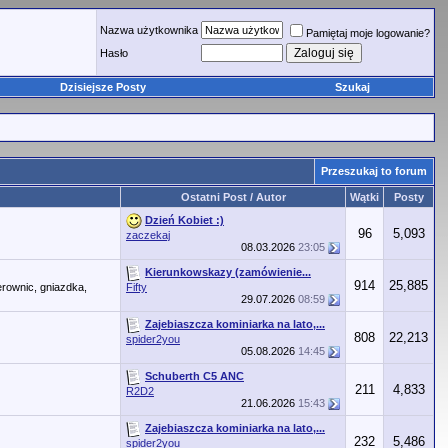
Nazwa użytkownika
Pamiętaj moje logowanie?
Hasło
Dzisiejsze Posty
Szukaj
Przeszukaj to forum
Ostatni Post / Autor
Wątki
Posty
Dzień Kobiet :)
96
5,093
zaczekaj
08.03.2026
23:05
Kierunkowskazy (zamówienie...
914
25,885
erownic, gniazdka,
Fifty
29.07.2026
08:59
Zajebiaszcza kominiarka na lato,...
808
22,213
spider2you
05.08.2026
14:45
Schuberth C5 ANC
211
4,833
R2D2
21.06.2026
15:43
Zajebiaszcza kominiarka na lato,...
232
5,486
spider2you