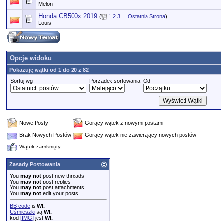
Melon
Honda CB500x 2019
(
1
2
3
...
Ostatnia Strona
)
Louis
Opcje widoku
Pokazuję wątki od 1 do 20 z 82
Sortuj wg
Porządek sortowania
Od
Nowe Posty
Gorący wątek z nowymi postami
Brak Nowych Postów
Gorący wątek nie zawierający nowych postów
Wątek zamknięty
Zasady Postowania
You
may not
post new threads
You
may not
post replies
You
may not
post attachments
You
may not
edit your posts
BB code
is
Wł.
Uśmieszki
są
Wł.
kod
[IMG]
jest
Wł.