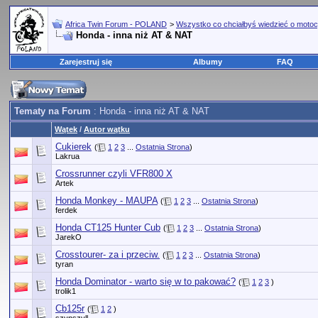
Africa Twin Forum - POLAND
>
Wszystko co chciałbyś wiedzieć o motoc
Honda - inna niż AT & NAT
Zarejestruj się
Albumy
FAQ
Tematy na Forum
: Honda - inna niż AT & NAT
Wątek
/
Autor wątku
Cukierek
(
1
2
3
...
Ostatnia Strona
)
Lakrua
Crossrunner czyli VFR800 X
Artek
Honda Monkey - MAUPA
(
1
2
3
...
Ostatnia Strona
)
ferdek
Honda CT125 Hunter Cub
(
1
2
3
...
Ostatnia Strona
)
JarekO
Crosstourer- za i przeciw.
(
1
2
3
...
Ostatnia Strona
)
tyran
Honda Dominator - warto się w to pakować?
(
1
2
3
)
trolik1
Cb125r
(
1
2
)