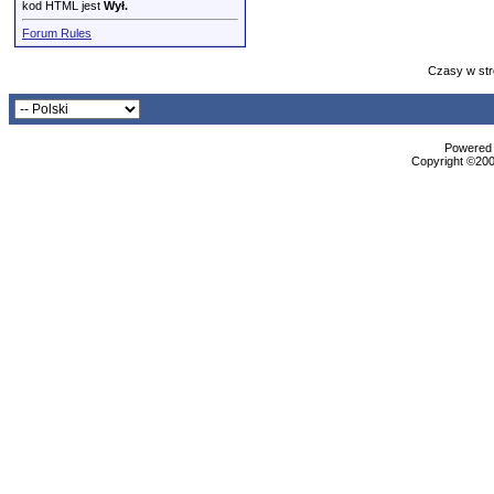
kod HTML jest
Wył.
Forum Rules
Czasy w str
Powered b
Copyright ©2000