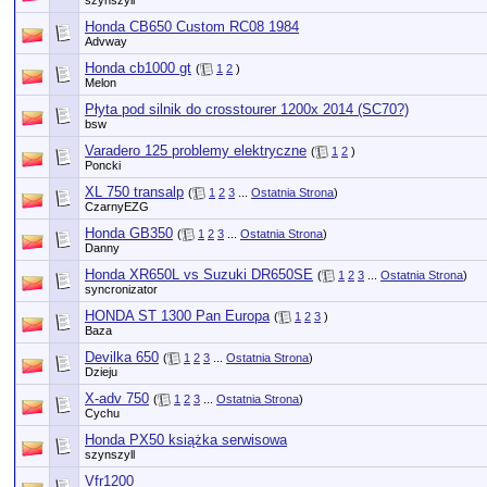
szynszyll
Honda CB650 Custom RC08 1984
Advway
Honda cb1000 gt
(
1
2
)
Melon
Płyta pod silnik do crosstourer 1200x 2014 (SC70?)
bsw
Varadero 125 problemy elektryczne
(
1
2
)
Poncki
XL 750 transalp
(
1
2
3
...
Ostatnia Strona
)
CzarnyEZG
Honda GB350
(
1
2
3
...
Ostatnia Strona
)
Danny
Honda XR650L vs Suzuki DR650SE
(
1
2
3
...
Ostatnia Strona
)
syncronizator
HONDA ST 1300 Pan Europa
(
1
2
3
)
Baza
Devilka 650
(
1
2
3
...
Ostatnia Strona
)
Dzieju
X-adv 750
(
1
2
3
...
Ostatnia Strona
)
Cychu
Honda PX50 książka serwisowa
szynszyll
Vfr1200