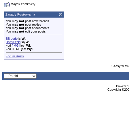
Wątek zamknięty
Zasady Postowania
You
may not
post new threads
You
may not
post replies
You
may not
post attachments
You
may not
edit your posts
BB code
is
Wł.
Uśmieszki
są
Wł.
kod
[IMG]
jest
Wł.
kod HTML jest
Wył.
Forum Rules
Czasy w str
Powered b
Copyright ©2000