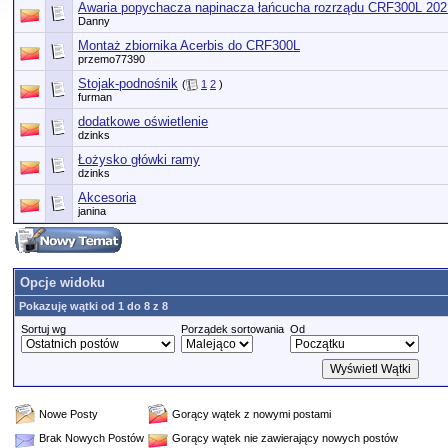
Awaria popychacza napinacza łańcucha rozrządu CRF300L 2021
Danny
Montaż zbiornika Acerbis do CRF300L
przemo77390
Stojak-podnośnik
(
1
2
)
furman
dodatkowe oświetlenie
dzinks
Łożysko główki ramy
dzinks
Akcesoria
janina
Opcje widoku
Pokazuję wątki od 1 do 8 z 8
Sortuj wg
Porządek sortowania
Od
Nowe Posty
Gorący wątek z nowymi postami
Brak Nowych Postów
Gorący wątek nie zawierający nowych postów