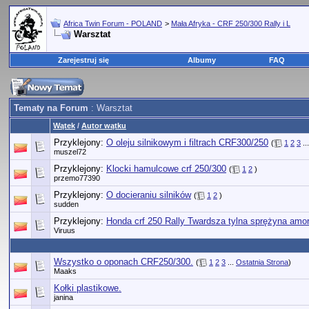
Africa Twin Forum - POLAND
>
Mała Afryka - CRF 250/300 Rally i L
Warsztat
Zarejestruj się
Albumy
FAQ
Tematy na Forum
: Warsztat
Wątek
/
Autor wątku
Przyklejony:
O oleju silnikowym i filtrach CRF300/250
(
1
2
3
..
muszel72
Przyklejony:
Klocki hamulcowe crf 250/300
(
1
2
)
przemo77390
Przyklejony:
O docieraniu silników
(
1
2
)
sudden
Przyklejony:
Honda crf 250 Rally Twardsza tylna sprężyna amor
Viruus
Wszystko o oponach CRF250/300.
(
1
2
3
...
Ostatnia Strona
)
Maaks
Kołki plastikowe.
janina