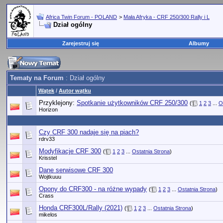
Africa Twin Forum - POLAND
>
Mała Afryka - CRF 250/300 Rally i L
Dział ogólny
Zarejestruj się
Albumy
Tematy na Forum
: Dział ogólny
Wątek
/
Autor wątku
Przyklejony:
Spotkanie użytkowników CRF 250/300
(
1
2
3
...
O
Horizon
Czy CRF 300 nadaje się na piach?
rdrv33
Modyfikacje CRF 300
(
1
2
3
...
Ostatnia Strona
)
Krisstel
Dane serwisowe CRF 300
Wojtkuuu
Opony do CRF300 - na różne wypady
(
1
2
3
...
Ostatnia Strona
)
Crass
Honda CRF300L/Rally (2021)
(
1
2
3
...
Ostatnia Strona
)
mikelos