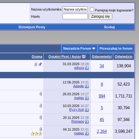
Nazwa użytkownika
Pamiętaj moje logowanie?
Hasło
Dzisiejsze Posty
Szukaj
Narzędzia Forum
Przeszukaj to forum
Ocena
Ostatni Post / Autor
Odpowiedzi
Odwiedzin
31.03.2026
18:28
34
138,904
wihura
12.06.2026
19:31
8
52,423
Adagiio
26.03.2026
19:27
994
1,711,711
matjas
10.03.2026
16:37
5
30,794
Ryży Koń
20.11.2025
22:38
45
97,346
Romano
04.11.2025
22:41
2,264
3,598,247
matjas