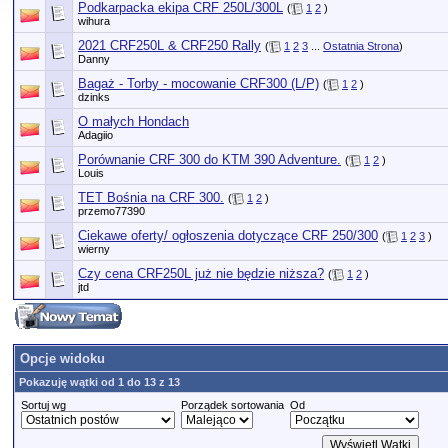
Podkarpacka ekipa CRF 250L/300L
(
1
2
)
wihura
2021 CRF250L & CRF250 Rally
(
1
2
3
...
Ostatnia Strona
)
Danny
Bagaż - Torby - mocowanie CRF300 (L/P)
(
1
2
)
dzinks
O małych Hondach
Adagiio
Porównanie CRF 300 do KTM 390 Adventure.
(
1
2
)
Louis
TET Bośnia na CRF 300.
(
1
2
)
przemo77390
Ciekawe oferty/ ogłoszenia dotyczące CRF 250/300
(
1
2
3
)
wierny
Czy cena CRF250L już nie będzie niższa?
(
1
2
)
jtd
Opcje widoku
Pokazuję wątki od 1 do 13 z 13
Sortuj wg
Porządek sortowania
Od