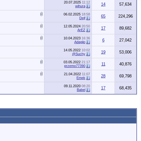
20.07.2025
11:12
14
57,634
wihura
06.02.2025
18:58
65
224,296
Dejf
12.05.2024
20:50
17
89,682
ArEZ
10.04.2023
16:36
6
27,042
Adagiio
14.05.2022
10:02
19
53,006
@Suchy
03.05.2022
21:17
11
40,876
przemo77390
21.04.2022
11:07
28
69,798
Emek
09.11.2020
08:20
17
68,435
Babel