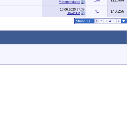
100
221,404
El Komendante
18.06.2020
17:39
41
143,256
DawidTM
Strona 1 z 5
1
2
3
4
5
>