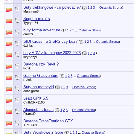
rdrv33
Buty trekkingowe - co polecacie?
(
1
2
3
...
Ostatnia Strona
)
Marcinnn6
Bogotto mx-7 s
Tygrys 74
buty forma adventure
(
1
2
3
...
Ostatnia Strona
)
emilxtz
SIDI Crossfire 3 SRS czy bez?
(
1
2
3
...
Ostatnia Strona
)
dzinks
buty ADV z katalogow 2022-2023
(
1
2
3
)
szynszyll
Daytona czy Revit ?
lotnik
Gaerne G-adventure
(
1
2
3
...
Ostatnia Strona
)
rrolek
Buty na motocykl
(
1
2
3
...
Ostatnia Strona
)
consigliero
Leatt GPX 5.5
CirithCRF1100
Alpinestars tucan
(
1
2
3
...
Ostatnia Strona
)
PiraniaD
Daytona TransTourMan GTX
TROJAN
Buty Wojskowe z Gore
(
1
2
3
...
Ostatnia Strona
)