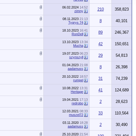
06.02.2024
14:52
210
358,823
zimny
08.11.2023
21:13
8
40,101
Tygrys 74
18.10.2023
16:41
89
246,367
RonDell
13.10.2023
13:34
42
150,651
Mucha
19.07.2023
06:23
29
54,813
szynszyll
01.04.2023
21:08
8
26,398
aadamuss
20.10.2022
18:57
31
74,239
rumpel
10.08.2022
13:31
41
124,689
Heritage
19.04.2021
17:13
2
28,623
redrobo
12.03.2021
08:33
33
110,564
muszel72
03.11.2020
18:28
2
30,490
aadamuss
25.10.2020
21:54