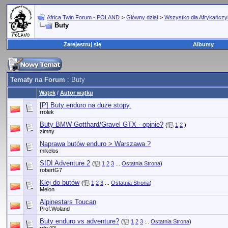
Africa Twin Forum - POLAND
>
Główny dział
>
Wszystko dla Afrykańcz
Buty
Zarejestruj się
Albumy
Tematy na Forum
: Buty
Wątek
/
Autor wątku
[P] Buty enduro na duże stopy.
rrolek
Buty BMW Gotthard/Gravel GTX - opinie?
(
1
2
)
zimny
Naprawa butów enduro > Warszawa ?
mikelos
SIDI Adventure 2
(
1
2
3
...
Ostatnia Strona
)
robertG7
Klej do butów
(
1
2
3
...
Ostatnia Strona
)
Melon
Alpinestars Toucan
Prof.Woland
Buty enduro vs adventure?
(
1
2
3
...
Ostatnia Strona
)