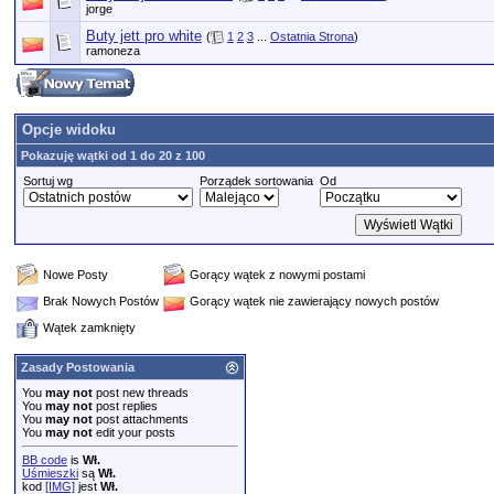
jorge
Buty jett pro white
(
1
2
3
...
Ostatnia Strona
)
ramoneza
Opcje widoku
Pokazuję wątki od 1 do 20 z 100
Sortuj wg
Porządek sortowania
Od
Nowe Posty
Gorący wątek z nowymi postami
Brak Nowych Postów
Gorący wątek nie zawierający nowych postów
Wątek zamknięty
Zasady Postowania
You
may not
post new threads
You
may not
post replies
You
may not
post attachments
You
may not
edit your posts
BB code
is
Wł.
Uśmieszki
są
Wł.
kod
[IMG]
jest
Wł.