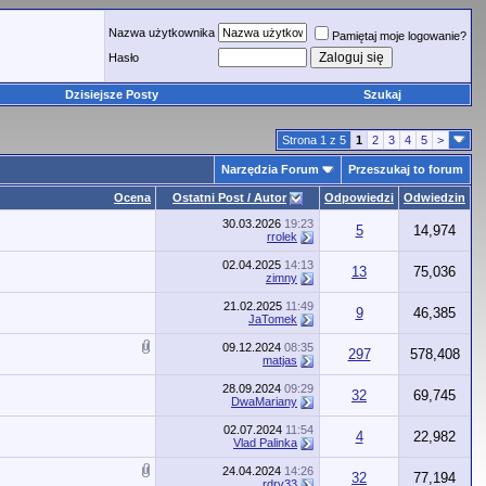
Nazwa użytkownika
Pamiętaj moje logowanie?
Hasło
Dzisiejsze Posty
Szukaj
Strona 1 z 5
1
2
3
4
5
>
Narzędzia Forum
Przeszukaj to forum
Ocena
Ostatni Post / Autor
Odpowiedzi
Odwiedzin
30.03.2026
19:23
5
14,974
rrolek
02.04.2025
14:13
13
75,036
zimny
21.02.2025
11:49
9
46,385
JaTomek
09.12.2024
08:35
297
578,408
matjas
28.09.2024
09:29
32
69,745
DwaMariany
02.07.2024
11:54
4
22,982
Vlad Palinka
24.04.2024
14:26
32
77,194
rdrv33