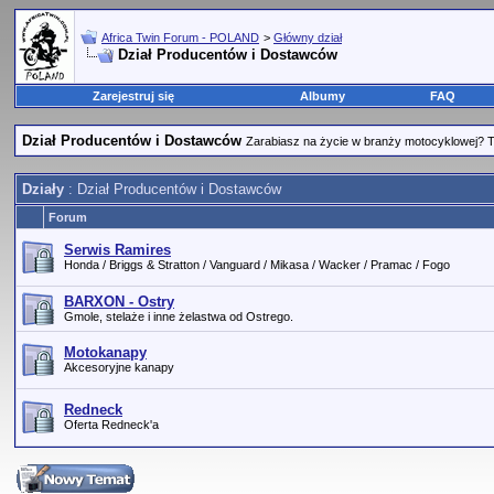
Africa Twin Forum - POLAND
>
Główny dział
Dział Producentów i Dostawców
Zarejestruj się
Albumy
FAQ
Dział Producentów i Dostawców
Zarabiasz na życie w branży motocyklowej? Tu
Działy
: Dział Producentów i Dostawców
Forum
Serwis Ramires
Honda / Briggs & Stratton / Vanguard / Mikasa / Wacker / Pramac / Fogo
BARXON - Ostry
Gmole, stelaże i inne żelastwa od Ostrego.
Motokanapy
Akcesoryjne kanapy
Redneck
Oferta Redneck'a