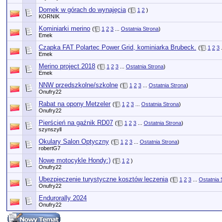
Domek w górach do wynajęcia
(
1
2
)
KORNIK
Kominiarki merino
(
1
2
3
...
Ostatnia Strona
)
Emek
Czapka FAT Polartec Power Grid, kominiarka Brubeck.
(
1
2
3
Emek
Merino project 2018
(
1
2
3
...
Ostatnia Strona
)
Emek
NNW przedszkolne/szkolne
(
1
2
3
...
Ostatnia Strona
)
Onufry22
Rabat na opony Metzeler
(
1
2
3
...
Ostatnia Strona
)
Onufry22
Pierścień na gaźnik RD07
(
1
2
3
...
Ostatnia Strona
)
szynszyll
Okulary Salon Optyczny
(
1
2
3
...
Ostatnia Strona
)
robertG7
Nowe motocykle Hondy:)
(
1
2
)
Onufry22
Ubezpieczenie turystyczne kosztów leczenia
(
1
2
3
...
Ostatnia 
Onufry22
Endurorally 2024
Onufry22