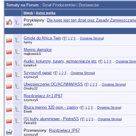
Tematy na Forum
: Dział Producentów i Dostawców
Wątek
/
Autor wątku
Przyklejony:
Dla kogo jest ten dział oraz Zasady Zamieszczan
podos
Gmole do Africa Twin
(
1
2
3
...
Ostatnia Strona
)
henry
Merino damskie
majkowski1
Audio: kolumny, tunery, wzmacniacze etc
(
1
2
3
...
Ostatnia Stro
tomekv4
Szynszyll garaż
(
1
2
3
...
Ostatnia Strona
)
szynszyll
Ubezpieczenie OC/AC/NNW/ASS
(
1
2
3
...
Ostatnia Strona
)
Onufry22
Rozdzielacz 4+1 IP67
szynszyll
Bluza merino 320 gsm - zapisy
(
1
2
3
...
Ostatnia Strona
)
Emek
[S] kufry aluminiowe - PiotraSS
(
1
2
3
...
Ostatnia Strona
)
PiotraSS
Przeniesiony:
Rozdzielacz IP67
szynszyll