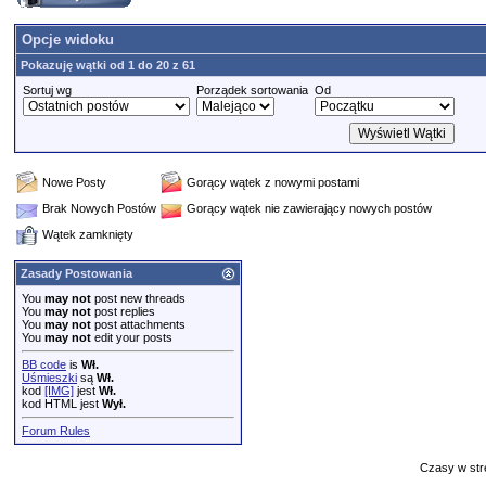
Opcje widoku
Pokazuję wątki od 1 do 20 z 61
Sortuj wg
Porządek sortowania
Od
Nowe Posty
Gorący wątek z nowymi postami
Brak Nowych Postów
Gorący wątek nie zawierający nowych postów
Wątek zamknięty
Zasady Postowania
You
may not
post new threads
You
may not
post replies
You
may not
post attachments
You
may not
edit your posts
BB code
is
Wł.
Uśmieszki
są
Wł.
kod
[IMG]
jest
Wł.
kod HTML jest
Wył.
Forum Rules
Czasy w str