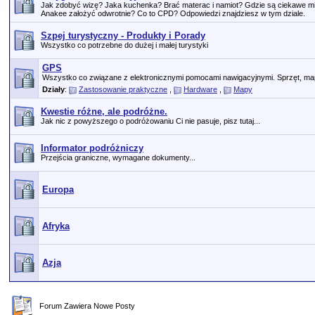
Jak zdobyć wizę? Jaka kuchenka? Brać materac i namiot? Gdzie są ciekawe m
Anakee założyć odwrotnie? Co to CPD? Odpowiedzi znajdziesz w tym dziale.
Szpej turystyczny - Produkty i Porady
Wszystko co potrzebne do dużej i małej turystyki
GPS
Wszystko co związane z elektronicznymi pomocami nawigacyjnymi. Sprzęt, map
Działy
:
Zastosowanie praktyczne
,
Hardware
,
Mapy
Kwestie różne, ale podróżne.
Jak nic z powyższego o podróżowaniu Ci nie pasuje, pisz tutaj...
Informator podróżniczy
Przejścia graniczne, wymagane dokumenty...
Europa
Afryka
Azja
Forum Zawiera Nowe Posty