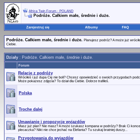
Africa Twin Forum - POLAND
Podróże. Całkiem małe, średnie i duże.
Zarejestruj się
Albumy
FAQ
Podróże. Całkiem małe, średnie i duże.
Planujesz podróż? A może już wrócił
Ciebie.
Działy
: Podróże. Całkiem małe, średnie i duże.
Forum
Relacje z podróży
Wróciłeś i już dupa Cię nie boli? Chcesz opowiedzieć o swoich przygodach podc
Może pokażesz zdjęcia? To dział dla Ciebie. Dobrze trafiłeś.
Polska
Trochę dalej
Umawianie i propozycje wyjazdów
Masz już plan? Nie masz? A może szukasz kompana w podróży? Brak Ci koncep
plecaczka? Nikt nie chce jechać na Elefanta? Tu szukaj bratniej duszy...
Przygotowania do wyjazdów