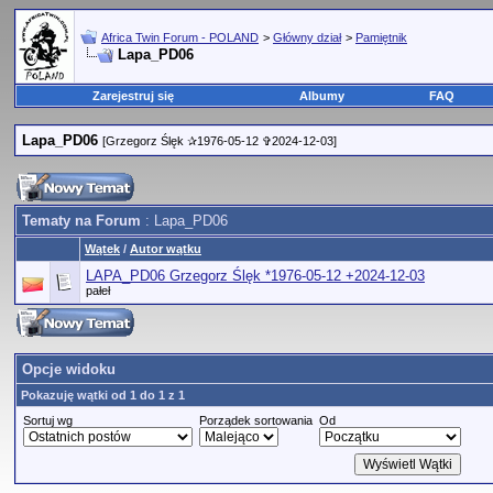
Africa Twin Forum - POLAND
>
Główny dział
>
Pamiętnik
Lapa_PD06
Zarejestruj się
Albumy
FAQ
Lapa_PD06
[Grzegorz Ślęk ✰1976-05-12 ✞2024-12-03]
Tematy na Forum
: Lapa_PD06
Wątek
/
Autor wątku
LAPA_PD06 Grzegorz Ślęk *1976-05-12 +2024-12-03
pałeł
Opcje widoku
Pokazuję wątki od 1 do 1 z 1
Sortuj wg
Porządek sortowania
Od