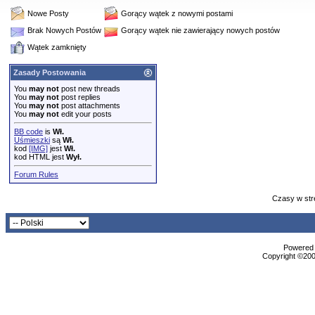
Nowe Posty
Gorący wątek z nowymi postami
Brak Nowych Postów
Gorący wątek nie zawierający nowych postów
Wątek zamknięty
Zasady Postowania
You
may not
post new threads
You
may not
post replies
You
may not
post attachments
You
may not
edit your posts
BB code
is
Wł.
Uśmieszki
są
Wł.
kod
[IMG]
jest
Wł.
kod HTML jest
Wył.
Forum Rules
Czasy w str
Powered b
Copyright ©2000