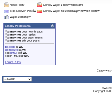
Nowe Posty
Gorący wątek z nowymi postami
Brak Nowych Postów
Gorący wątek nie zawierający nowych postów
Wątek zamknięty
Zasady Postowania
You
may not
post new threads
You
may not
post replies
You
may not
post attachments
You
may not
edit your posts
BB code
is
Wł.
Uśmieszki
są
Wł.
kod
[IMG]
jest
Wł.
kod HTML jest
Wył.
Forum Rules
Czasy w str
Powered b
Copyright ©2000