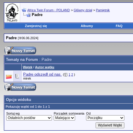
Africa Twin Forum - POLAND
>
Główny dział
>
Pamiętnik
Padre
Zarejestruj się
Albumy
FAQ
Padre
[✞06.06.2024]
Tematy na Forum
: Padre
Wątek
/
Autor wątku
Padre odszedł od nas.
(
1
2
)
mirek
Opcje widoku
Pokazuję wątki od 1 do 1 z 1
Sortuj wg
Porządek sortowania
Od