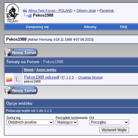
Africa Twin Forum - POLAND
>
Główny dział
>
Pamiętnik
Pekos1988
Zarejestruj się
Albumy
FAQ
Pekos1988
[Adrian Hornung ✰18.11.1988 ✞07.09.2023]
Tematy na Forum
: Pekos1988
Wątek
/
Autor wątku
Pekos1988 odszedł
(
1
2
3
...
Ostatnia Strona
)
pekos1988
Opcje widoku
Pokazuję wątki od 1 do 1 z 1
Sortuj wg
Porządek sortowania
Od