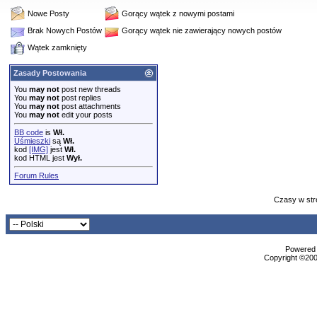
Nowe Posty
Gorący wątek z nowymi postami
Brak Nowych Postów
Gorący wątek nie zawierający nowych postów
Wątek zamknięty
Zasady Postowania
You
may not
post new threads
You
may not
post replies
You
may not
post attachments
You
may not
edit your posts
BB code
is
Wł.
Uśmieszki
są
Wł.
kod
[IMG]
jest
Wł.
kod HTML jest
Wył.
Forum Rules
Czasy w str
Powered b
Copyright ©2000