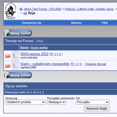
Africa Twin Forum - POLAND
>
Podróże. Całkiem małe, średnie i duże.
Azja
Zarejestruj się
Albumy
FAQ
Tematy na Forum
: Azja
Wątek
/
Autor wątku
IRAN wiosna 2022
(
1
2
3
)
syncronizator
Stany - subiektywny przewodnik
(
1
2
3
...
Ostatnia Strona
)
sambor1965
Opcje widoku
Pokazuję wątki od 1 do 2 z 2
Sortuj wg
Porządek sortowania
Od