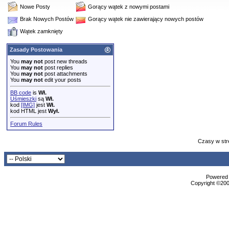
Nowe Posty
Gorący wątek z nowymi postami
Brak Nowych Postów
Gorący wątek nie zawierający nowych postów
Wątek zamknięty
Zasady Postowania
You
may not
post new threads
You
may not
post replies
You
may not
post attachments
You
may not
edit your posts
BB code
is
Wł.
Uśmieszki
są
Wł.
kod
[IMG]
jest
Wł.
kod HTML jest
Wył.
Forum Rules
Czasy w str
Powered b
Copyright ©2000