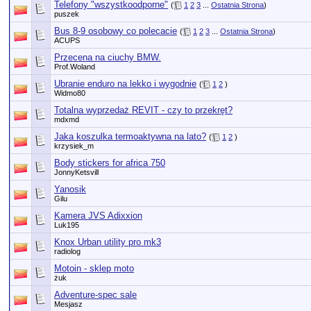
Telefony "wszystkoodporne"
(
1
2
3
...
Ostatnia Strona
)
puszek
Bus 8-9 osobowy co polecacie
(
1
2
3
...
Ostatnia Strona
)
ACUPS
Przecena na ciuchy BMW.
Prof.Woland
Ubranie enduro na lekko i wygodnie
(
1
2
)
Widmo80
Totalna wyprzedaż REVIT - czy to przekręt?
mdxmd
Jaka koszulka termoaktywna na lato?
(
1
2
)
krzysiek_m
Body stickers for africa 750
JonnyKetsvill
Yanosik
Gilu
Kamera JVS Adixxion
Luk195
Knox Urban utility pro mk3
radiolog
Motoin - sklep moto
żuk
Adventure-spec sale
Mesjasz