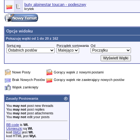
buty alpinestar toucan - podeszwy
krytek
Opcje widoku
Pokazuję wątki od 1 do 20 z 162
Sortuj wg
Porządek sortowania
Od
Nowe Posty
Gorący wątek z nowymi postami
Brak Nowych Postów
Gorący wątek nie zawierający nowych postów
Wątek zamknięty
Zasady Postowania
You
may not
post new threads
You
may not
post replies
You
may not
post attachments
You
may not
edit your posts
BB code
is
Wł.
Uśmieszki
są
Wł.
kod
[IMG]
jest
Wł.
kod HTML jest
Wył.