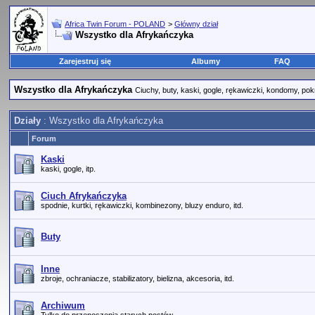
Africa Twin Forum - POLAND
>
Główny dział
Wszystko dla Afrykańczyka
Zarejestruj się
Albumy
FAQ
Wszystko dla Afrykańczyka
Ciuchy, buty, kaski, gogle, rękawiczki, kondomy, pok
Działy
: Wszystko dla Afrykańczyka
Forum
Kaski
kaski, gogle, itp.
Ciuch Afrykańczyka
spodnie, kurtki, rękawiczki, kombinezony, bluzy enduro, itd.
Buty
Inne
zbroje, ochraniacze, stabilizatory, bielizna, akcesoria, itd.
Archiwum