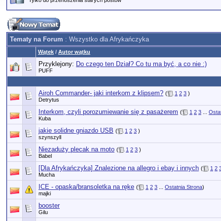
Tylko do przenoszenia starych postów
Tematy na Forum
: Wszystko dla Afrykańczyka
Wątek
/
Autor wątku
Przyklejony:
Do czego ten Dział? Co tu ma być, a co nie :)
PUFF
Airoh Commander- jaki interkom z klipsem?
(
1
2
3
)
Detrytus
Interkom, czyli porozumiewanie się z pasażerem
(
1
2
3
...
Osta
Kuba
jakie solidne gniazdo USB
(
1
2
3
)
szynszyll
Niezaduży plecak na moto
(
1
2
3
)
Babel
[Dla Afrykańczyka] Znalezione na allegro i ebay i innych
(
1
2
Mucha
ICE - opaska/bransoletka na ręke
(
1
2
3
...
Ostatnia Strona
)
majki
booster
Gilu