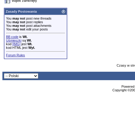
Wątek zamknięty
Zasady Postowania
You
may not
post new threads
You
may not
post replies
You
may not
post attachments
You
may not
edit your posts
BB code
is
Wł.
Uśmieszki
są
Wł.
kod
[IMG]
jest
Wł.
kod HTML jest
Wył.
Forum Rules
Czasy w str
Powered b
Copyright ©2000