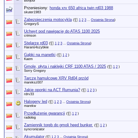
Bonjour
Przeniesiony:
honda xrv 650 africa twin rd03 1988
skuter1983
Zabezpieczenia motocykla
(
1
2
3
...
Ostatnia Strona
)
GregoryS
Uchwyt pod nawigację do ATAS 1100 2025
crimson
Stelarze rd03
(
1
2
3
...
Ostatnia Strona
)
Haranś4szybkie
Gąbki na manetki
(
1
2
)
Kaem
Gmole, płyta i naklejki CRF 1100 ATAS / 2025
(
1
2
)
Sorry Gregory
Tarcze hamulcowe XRV Rd04 przód
mareksz007
Jakie oponki na ACT Rumunia?
(
1
2
3
)
rdrv33
Halogeny led
(
1
2
3
...
Ostatnia Strona
)
marekw
Przedłużenie gwarancji
(
1
2
)
radiolog
Zamiennik toreb do gmoli heed bunker.
(
1
2
)
syncronizator
Akumulator
(
1
2
3
...
Ostatnia Strona
)