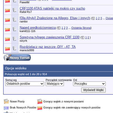
PawelM
CRF1100 ATAS naklejki na mokro czy sucho
Rafał Rs7
[Dla Afryki] Znalezione na Allegro, Ebay i innych
(
1
2
3
...
Ostat
rambo
Napęd prędkościomierza
(
1
2
3
...
Ostatnia Strona
)
kamil111-116
Sprężyna tylnego zawieszenia CRF 1100
(
1
2
)
sizyrk
Rozdzielacz raz jeszcze -DIY - AT, TA
marecki999
Opcje widoku
Pokazuję wątki od 1 do 20 z 914
Sortuj wg
Porządek sortowania
Od
Nowe Posty
Gorący wątek z nowymi postami
Brak Nowych Postów
Gorący wątek nie zawierający nowych postów