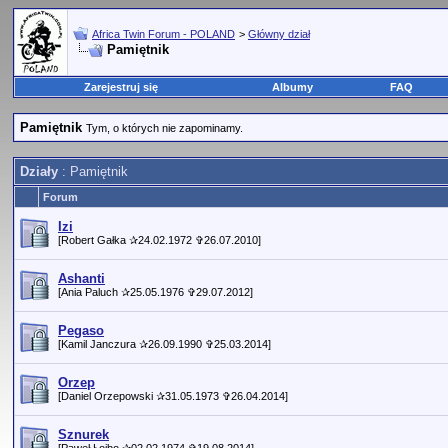
Africa Twin Forum - POLAND
>
Główny dział
Pamiętnik
Zarejestruj się
Albumy
FAQ
Pamiętnik
Tym, o których nie zapominamy.
Działy
: Pamiętnik
Forum
Izi
[Robert Gałka ✰24.02.1972 ✞26.07.2010]
Ashanti
[Ania Paluch ✰25.05.1976 ✞29.07.2012]
Pegaso
[Kamil Janczura ✰26.09.1990 ✞25.03.2014]
Orzep
[Daniel Orzepowski ✰31.05.1973 ✞26.04.2014]
Sznurek