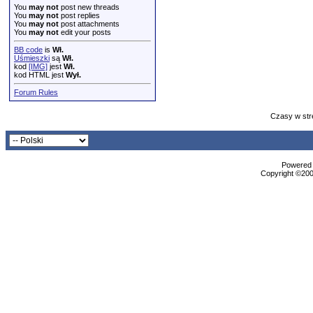
You
may not
post new threads
You
may not
post replies
You
may not
post attachments
You
may not
edit your posts
BB code
is
Wł.
Uśmieszki
są
Wł.
kod
[IMG]
jest
Wł.
kod HTML jest
Wył.
Forum Rules
Czasy w str
Powered b
Copyright ©2000