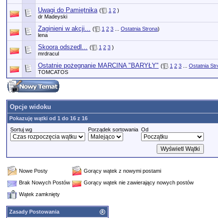
Uwagi do Pamiętnika
(
1
2
)
dr Madeyski
Zaginieni w akcji...
(
1
2
3
...
Ostatnia Strona
)
lena
Skoora odszedl...
(
1
2
3
)
mrdracul
Ostatnie pożegnanie MARCINA "BARYŁY"
(
1
2
3
...
Ostatnia St
TOMCATOS
Opcje widoku
Pokazuję wątki od 1 do 16 z 16
Sortuj wg
Porządek sortowania
Od
Nowe Posty
Gorący wątek z nowymi postami
Brak Nowych Postów
Gorący wątek nie zawierający nowych postów
Wątek zamknięty
Zasady Postowania