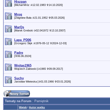
Hiszpan
[Michał Mróz ✰12.02.1983 ✞14.10.2020]
Mroq
[Zbigniew Buła ✰21.01.1952 ✞05.03.2026]
MarQs
[Marek Grebski ✰02.041972 ✞13.10.2007]
Lapa_PD06
[Grzegorz Ślęk ✰1976-05-12 ✞2024-12-03]
Padre
[✞06.06.2024]
Wojtas1965
Wojciech Zalewski [✰1965 ✞09.09.2017]
Suchy
Jarosław Wieteska [✰01.03.1966 ✞03.01.2026]
Tematy na Forum
: Pamiętnik
Wątek
/
Autor wątku