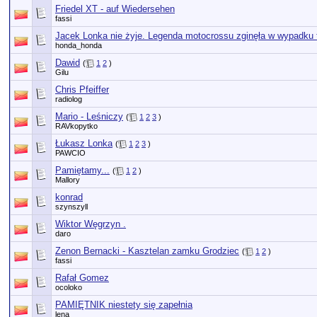
Friedel XT - auf Wiedersehen
fassi
Jacek Lonka nie żyje. Legenda motocrossu zginęła w wypadku 
honda_honda
Dawid
(
1
2
)
Gilu
Chris Pfeiffer
radiolog
Mario - Leśniczy
(
1
2
3
)
RAVkopytko
Łukasz Lonka
(
1
2
3
)
PAWCIO
Pamiętamy...
(
1
2
)
Mallory
konrad
szynszyll
Wiktor Węgrzyn .
daro
Zenon Bernacki - Kasztelan zamku Grodziec
(
1
2
)
fassi
Rafał Gomez
ocoloko
PAMIĘTNIK niestety się zapełnia
lena