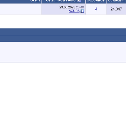
Ocena
Ostatni Post / Autor
Odpowiedzi
Odwiedzin
29.08.2025
20:40
4
24,047
ACUPS