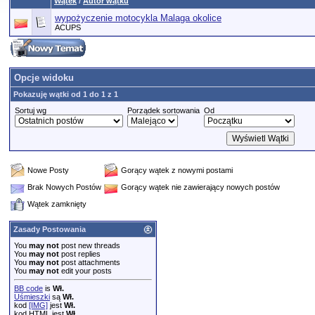
Wątek
/
Autor wątku
wypożyczenie motocykla Malaga okolice
ACUPS
Opcje widoku
Pokazuję wątki od 1 do 1 z 1
Sortuj wg
Porządek sortowania
Od
Nowe Posty
Gorący wątek z nowymi postami
Brak Nowych Postów
Gorący wątek nie zawierający nowych postów
Wątek zamknięty
Zasady Postowania
You
may not
post new threads
You
may not
post replies
You
may not
post attachments
You
may not
edit your posts
BB code
is
Wł.
Uśmieszki
są
Wł.
kod
[IMG]
jest
Wł.
kod HTML jest
Wł.