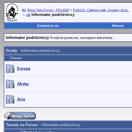
Africa Twin Forum - POLAND
>
Podróże. Całkiem małe, średnie i duże.
Informator podróżniczy
Zarejestruj się
Albumy
Informator podróżniczy
Przejścia graniczne, wymagane dokumenty...
Działy
: Informator podróżniczy
Forum
Europa
Afryka
Azja
Tematy na Forum
: Informator podróżniczy