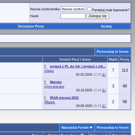
Nazwa użytkownika
Pamiętaj moje logowanie?
Hasło
Dzisiejsze Posty
Szukaj
Przeszukaj to forum
Ostatni Post / Autor
Wątki
Posty
wyjazd z PL do UA, I wyjazd z UA...
7
113
matjas
02.02.2026
12:25
Maroko
3
40
syncronizator
10.10.2025
23:44
IRAN wiosna 2022
2
58
Władek
29.08.2025
19:19
Narzędzia Forum
Przeszukaj to forum