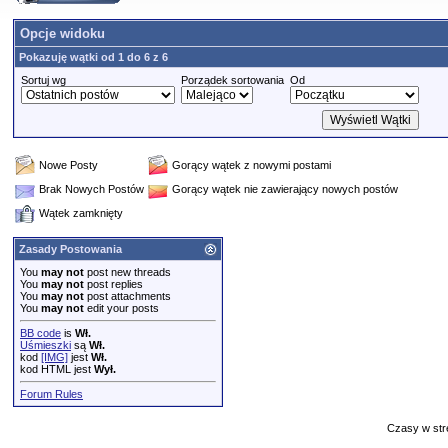
Opcje widoku
Pokazuję wątki od 1 do 6 z 6
Sortuj wg
Porządek sortowania
Od
Nowe Posty
Gorący wątek z nowymi postami
Brak Nowych Postów
Gorący wątek nie zawierający nowych postów
Wątek zamknięty
Zasady Postowania
You
may not
post new threads
You
may not
post replies
You
may not
post attachments
You
may not
edit your posts
BB code
is
Wł.
Uśmieszki
są
Wł.
kod
[IMG]
jest
Wł.
kod HTML jest
Wył.
Forum Rules
Czasy w str