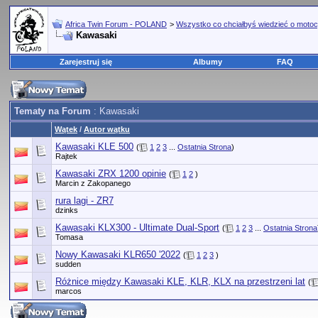
Africa Twin Forum - POLAND
>
Wszystko co chciałbyś wiedzieć o motoc
Kawasaki
Zarejestruj się
Albumy
FAQ
Tematy na Forum
: Kawasaki
Wątek
/
Autor wątku
Kawasaki KLE 500
(
1
2
3
...
Ostatnia Strona
)
Rajtek
Kawasaki ZRX 1200 opinie
(
1
2
)
Marcin z Zakopanego
rura lagi - ZR7
dzinks
Kawasaki KLX300 - Ultimate Dual-Sport
(
1
2
3
...
Ostatnia Strona
Tomasa
Nowy Kawasaki KLR650 '2022
(
1
2
3
)
sudden
Różnice między Kawasaki KLE, KLR, KLX na przestrzeni lat
(
marcos