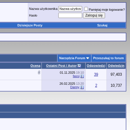
Nazwa użytkownika
Pamiętaj moje logowanie?
Hasło
Dzisiejsze Posty
Szukaj
Narzędzia Forum
Przeszukaj to forum
Ocena
Ostatni Post / Autor
Odpowiedzi
Odwiedzin
01.11.2025
19:10
39
97,403
fassi
26.02.2025
13:20
2
10,737
Danny