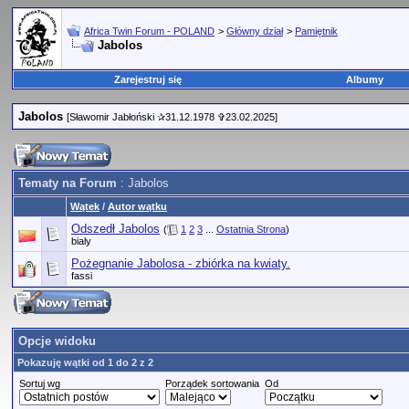
Africa Twin Forum - POLAND
>
Główny dział
>
Pamiętnik
Jabolos
Zarejestruj się
Albumy
Jabolos
[Sławomir Jabłoński ✰31.12.1978 ✞23.02.2025]
Tematy na Forum
: Jabolos
Wątek
/
Autor wątku
Odszedł Jabolos
(
1
2
3
...
Ostatnia Strona
)
bialy
Pożegnanie Jabolosa - zbiórka na kwiaty.
fassi
Opcje widoku
Pokazuję wątki od 1 do 2 z 2
Sortuj wg
Porządek sortowania
Od