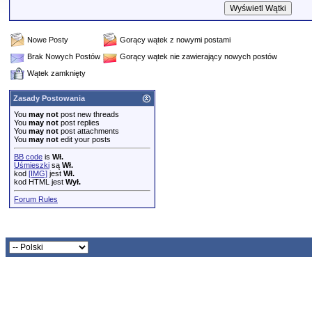
Nowe Posty
Gorący wątek z nowymi postami
Brak Nowych Postów
Gorący wątek nie zawierający nowych postów
Wątek zamknięty
Zasady Postowania
You
may not
post new threads
You
may not
post replies
You
may not
post attachments
You
may not
edit your posts
BB code
is
Wł.
Uśmieszki
są
Wł.
kod
[IMG]
jest
Wł.
kod HTML jest
Wył.
Forum Rules