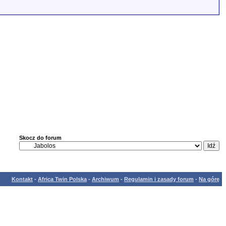
Skocz do forum
Kontakt
-
Africa Twin Polska
-
Archiwum
-
Regulamin i zasady forum
-
Na górę