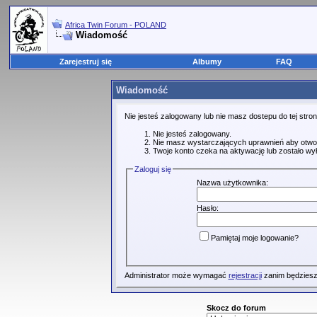
Africa Twin Forum - POLAND
Wiadomość
Zarejestruj się
Albumy
FAQ
Wiadomość
Nie jesteś zalogowany lub nie masz dostepu do tej str
Nie jesteś zalogowany.
Nie masz wystarczających uprawnień aby otwo
Twoje konto czeka na aktywację lub zostało wy
Zaloguj się
Nazwa użytkownika:
Hasło:
Pamiętaj moje logowanie?
Administrator może wymagać
rejestracji
zanim będziesz
Skocz do forum