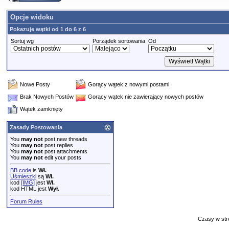
Opcje widoku
Pokazuję wątki od 1 do 6 z 6
Sortuj wg
Porządek sortowania
Od
Nowe Posty
Gorący wątek z nowymi postami
Brak Nowych Postów
Gorący wątek nie zawierający nowych postów
Wątek zamknięty
Zasady Postowania
You
may not
post new threads
You
may not
post replies
You
may not
post attachments
You
may not
edit your posts
BB code
is
Wł.
Uśmieszki
są
Wł.
kod
[IMG]
jest
Wł.
kod HTML jest
Wył.
Forum Rules
Czasy w str