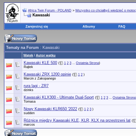
Africa Twin Forum - POLAND
>
Wszystko co chciałbyś wiedzieć o motoc
Kawasaki
Zarejestruj się
Albumy
FAQ
Tematy na Forum
: Kawasaki
Wątek
/
Autor wątku
Kawasaki KLE 500
(
1
2
3
...
Ostatnia Strona
)
Rajtek
Kawasaki ZRX 1200 opinie
(
1
2
)
Marcin z Zakopanego
rura lagi - ZR7
dzinks
Kawasaki KLX300 - Ultimate Dual-Sport
(
1
2
3
...
Ostatnia Strona
Tomasa
Nowy Kawasaki KLR650 '2022
(
1
2
3
)
sudden
Różnice między Kawasaki KLE, KLR, KLX na przestrzeni lat
(
marcos