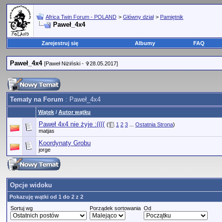
Africa Twin Forum - POLAND
>
Główny dział
>
Pamiętnik
Paweł_4x4
Zarejestruj się
Albumy
FAQ
Paweł_4x4
[Paweł Niżiński - ✞28.05.2017]
Tematy na Forum
: Paweł_4x4
Wątek
/
Autor wątku
Paweł 4x4 nie żyje :((((
(
1
2
3
...
Ostatnia Strona
)
matjas
Koordynaty Grobu
jorge
Opcje widoku
Pokazuję wątki od 1 do 2 z 2
Sortuj wg
Porządek sortowania
Od