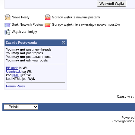
Nowe Posty
Gorący wątek z nowymi postami
Brak Nowych Postów
Gorący wątek nie zawierający nowych postów
Wątek zamknięty
Zasady Postowania
You
may not
post new threads
You
may not
post replies
You
may not
post attachments
You
may not
edit your posts
BB code
is
Wł.
Uśmieszki
są
Wł.
kod
[IMG]
jest
Wł.
kod HTML jest
Wył.
Forum Rules
Czasy w str
Powered b
Copyright ©2000