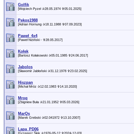
Golfik
[Wojciech Pyzel ✰28.05.1974 ✞05.01.2025]
Pekos1988
[Adrian Hornung ✰18.11.1988 ✞07.09.2023]
Paweł_4x4
[Paweł Niżiński - ✞28.05.2017]
Kołek
[Bartosz Kołakowski ✰05.01.1985 ✞24.06.2017]
Jabolos
[Sławomir Jabłoński ✰31.12.1978 ✞23.02.2025]
Hiszpan
[Michał Mróz ✰12.02.1983 ✞14.10.2020]
Mroq
[Zbigniew Buła ✰21.01.1952 ✞05.03.2026]
MarQs
[Marek Grebski ✰02.041972 ✞13.10.2007]
Lapa_PD06
[Grzegorz Ślęk ✰1976-05-12 ✞2024-12-03]