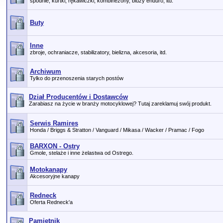
spodnie, kurtki, rękawiczki, kombinezony, bluzy enduro, itd.
Buty
Inne
zbroje, ochraniacze, stabilizatory, bielizna, akcesoria, itd.
Archiwum
Tylko do przenoszenia starych postów
Dział Producentów i Dostawców
Zarabiasz na życie w branży motocyklowej? Tutaj zareklamuj swój produkt.
Serwis Ramires
Honda / Briggs & Stratton / Vanguard / Mikasa / Wacker / Pramac / Fogo
BARXON - Ostry
Gmole, stelaże i inne żelastwa od Ostrego.
Motokanapy
Akcesoryjne kanapy
Redneck
Oferta Redneck'a
Pamiętnik