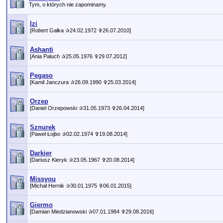
Tym, o których nie zapominamy.
Izi
[Robert Gałka ✰24.02.1972 ✞26.07.2010]
Ashanti
[Ania Paluch ✰25.05.1976 ✞29.07.2012]
Pegaso
[Kamil Janczura ✰26.09.1990 ✞25.03.2014]
Orzep
[Daniel Orzepowski ✰31.05.1973 ✞26.04.2014]
Sznurek
[Paweł Łojbo ✰02.02.1974 ✞19.08.2014]
Darkier
[Dariusz Kieryk ✰23.05.1967 ✞20.08.2014]
Missyou
[Michał Hernik ✰30.01.1975 ✞06.01.2015]
Giermo
[Damian Miedzianowski ✰07.01.1984 ✞29.08.2016]