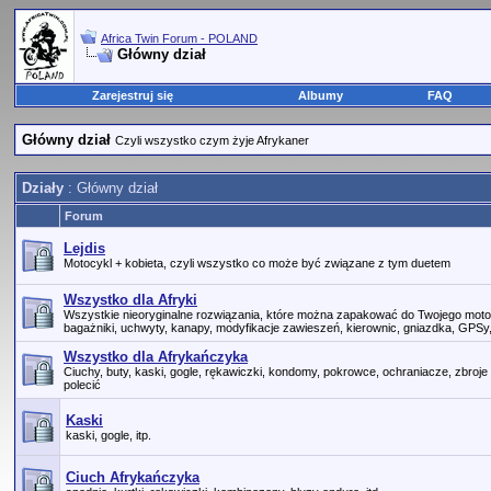
Africa Twin Forum - POLAND
Główny dział
Zarejestruj się
Albumy
FAQ
Główny dział
Czyli wszystko czym żyje Afrykaner
Działy
: Główny dział
Forum
Lejdis
Motocykl + kobieta, czyli wszystko co może być związane z tym duetem
Wszystko dla Afryki
Wszystkie nieoryginalne rozwiązania, które można zapakować do Twojego motoc
bagażniki, uchwyty, kanapy, modyfikacje zawieszeń, kierownic, gniazdka, GPSy, dy
Wszystko dla Afrykańczyka
Ciuchy, buty, kaski, gogle, rękawiczki, kondomy, pokrowce, ochraniacze, zbroje 
polecić
Kaski
kaski, gogle, itp.
Ciuch Afrykańczyka