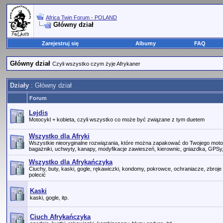
Africa Twin Forum - POLAND
Główny dział
Zarejestruj się
Albumy
FAQ
Główny dział
Czyli wszystko czym żyje Afrykaner
Działy
: Główny dział
Forum
Lejdis
Motocykl + kobieta, czyli wszystko co może być związane z tym duetem
Wszystko dla Afryki
Wszystkie nieoryginalne rozwiązania, które można zapakować do Twojego motoc
bagażniki, uchwyty, kanapy, modyfikacje zawieszeń, kierownic, gniazdka, GPSy, dy
Wszystko dla Afrykańczyka
Ciuchy, buty, kaski, gogle, rękawiczki, kondomy, pokrowce, ochraniacze, zbroje 
polecić
Kaski
kaski, gogle, itp.
Ciuch Afrykańczyka