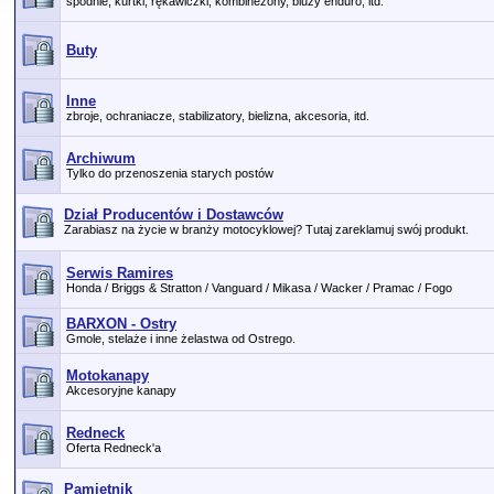
spodnie, kurtki, rękawiczki, kombinezony, bluzy enduro, itd.
Buty
Inne
zbroje, ochraniacze, stabilizatory, bielizna, akcesoria, itd.
Archiwum
Tylko do przenoszenia starych postów
Dział Producentów i Dostawców
Zarabiasz na życie w branży motocyklowej? Tutaj zareklamuj swój produkt.
Serwis Ramires
Honda / Briggs & Stratton / Vanguard / Mikasa / Wacker / Pramac / Fogo
BARXON - Ostry
Gmole, stelaże i inne żelastwa od Ostrego.
Motokanapy
Akcesoryjne kanapy
Redneck
Oferta Redneck'a
Pamiętnik