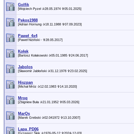
Golfik
[Wojciech Pyzel ✰28.05.1974 ✞05.01.2025]
Pekos1988
[Adrian Hornung ✰18.11.1988 ✞07.09.2023]
Paweł_4x4
[Paweł Niżiński - ✞28.05.2017]
Kołek
[Bartosz Kołakowski ✰05.01.1985 ✞24.06.2017]
Jabolos
[Sławomir Jabłoński ✰31.12.1978 ✞23.02.2025]
Hiszpan
[Michał Mróz ✰12.02.1983 ✞14.10.2020]
Mroq
[Zbigniew Buła ✰21.01.1952 ✞05.03.2026]
MarQs
[Marek Grebski ✰02.041972 ✞13.10.2007]
Lapa_PD06
[Grzegorz Ślęk ✰1976-05-12 ✞2024-12-03]