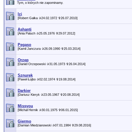
Tym, o których nie zapominamy.
Izi
[Robert Gałka ✰24.02.1972 ✞26.07.2010]
Ashanti
[Ania Paluch ✰25.05.1976 ✞29.07.2012]
Pegaso
[Kamil Janczura ✰26.09.1990 ✞25.03.2014]
Orzep
[Daniel Orzepowski ✰31.05.1973 ✞26.04.2014]
Sznurek
[Paweł Łojbo ✰02.02.1974 ✞19.08.2014]
Darkier
[Dariusz Kieryk ✰23.05.1967 ✞20.08.2014]
Missyou
[Michał Hernik ✰30.01.1975 ✞06.01.2015]
Giermo
[Damian Miedzianowski ✰07.01.1984 ✞29.08.2016]