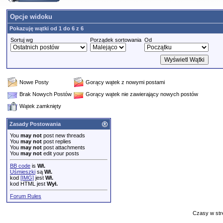
Opcje widoku
Pokazuję wątki od 1 do 6 z 6
Sortuj wg
Porządek sortowania
Od
Nowe Posty
Gorący wątek z nowymi postami
Brak Nowych Postów
Gorący wątek nie zawierający nowych postów
Wątek zamknięty
Zasady Postowania
You
may not
post new threads
You
may not
post replies
You
may not
post attachments
You
may not
edit your posts
BB code
is
Wł.
Uśmieszki
są
Wł.
kod
[IMG]
jest
Wł.
kod HTML jest
Wył.
Forum Rules
Czasy w str