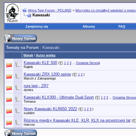
Africa Twin Forum - POLAND
>
Wszystko co chciałbyś wiedzieć o motoc
Kawasaki
Zarejestruj się
Albumy
FAQ
Tematy na Forum
: Kawasaki
Wątek
/
Autor wątku
Kawasaki KLE 500
(
1
2
3
...
Ostatnia Strona
)
Rajtek
Kawasaki ZRX 1200 opinie
(
1
2
)
Marcin z Zakopanego
rura lagi - ZR7
dzinks
Kawasaki KLX300 - Ultimate Dual-Sport
(
1
2
3
...
Ostatnia Strona
Tomasa
Nowy Kawasaki KLR650 '2022
(
1
2
3
)
sudden
Różnice między Kawasaki KLE, KLR, KLX na przestrzeni lat
(
marcos