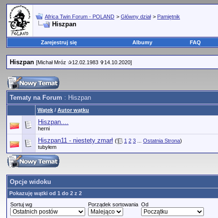
Africa Twin Forum - POLAND
>
Główny dział
>
Pamiętnik
Hiszpan
Zarejestruj się
Albumy
FAQ
Hiszpan
[Michał Mróz ✰12.02.1983 ✞14.10.2020]
Tematy na Forum
: Hiszpan
Wątek
/
Autor wątku
Hiszpan....
herni
Hiszpan11 - niestety zmarł
(
1
2
3
...
Ostatnia Strona
)
tubyłem
Opcje widoku
Pokazuję wątki od 1 do 2 z 2
Sortuj wg
Porządek sortowania
Od