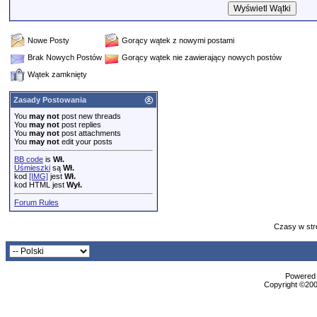
Nowe Posty
Gorący wątek z nowymi postami
Brak Nowych Postów
Gorący wątek nie zawierający nowych postów
Wątek zamknięty
Zasady Postowania
You
may not
post new threads
You
may not
post replies
You
may not
post attachments
You
may not
edit your posts
BB code
is
Wł.
Uśmieszki
są
Wł.
kod
[IMG]
jest
Wł.
kod HTML jest
Wył.
Forum Rules
Czasy w str
Powered b
Copyright ©2000