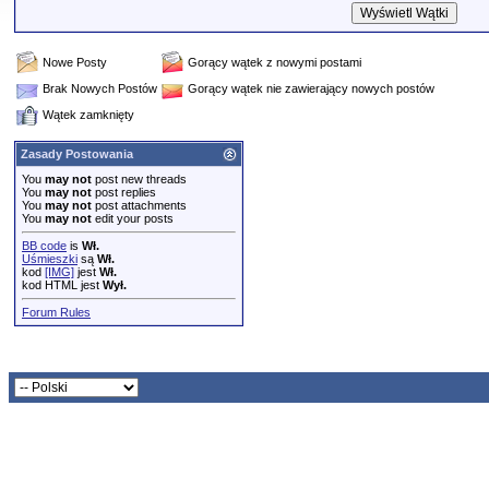
Nowe Posty
Gorący wątek z nowymi postami
Brak Nowych Postów
Gorący wątek nie zawierający nowych postów
Wątek zamknięty
Zasady Postowania
You
may not
post new threads
You
may not
post replies
You
may not
post attachments
You
may not
edit your posts
BB code
is
Wł.
Uśmieszki
są
Wł.
kod
[IMG]
jest
Wł.
kod HTML jest
Wył.
Forum Rules