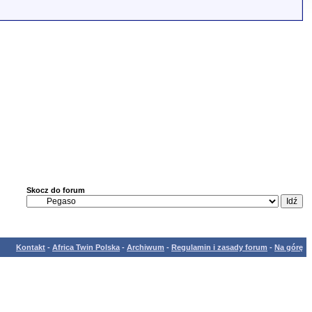
Skocz do forum
Kontakt
-
Africa Twin Polska
-
Archiwum
-
Regulamin i zasady forum
-
Na górę