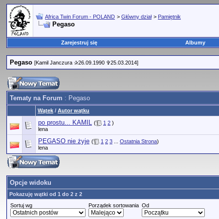
Africa Twin Forum - POLAND
>
Główny dział
>
Pamiętnik
Pegaso
Zarejestruj się
Albumy
Pegaso
[Kamil Janczura ✰26.09.1990 ✞25.03.2014]
Tematy na Forum
: Pegaso
Wątek
/
Autor wątku
po prostu... KAMIL
(
1
2
)
lena
PEGASO nie żyje
(
1
2
3
...
Ostatnia Strona
)
lena
Opcje widoku
Pokazuję wątki od 1 do 2 z 2
Sortuj wg
Porządek sortowania
Od