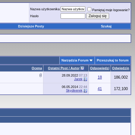
Nazwa użytkownika
Pamiętaj moje logowanie?
Hasło
Dzisiejsze Posty
Szukaj
Narzędzia Forum
Przeszukaj to forum
Ocena
Ostatni Post / Autor
Odpowiedzi
Odwiedzin
28.09.2022
07:13
18
186,002
Jarek
06.05.2014
22:44
41
172,100
Skydiverek