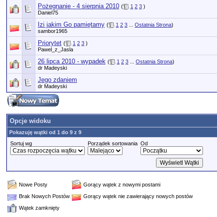
Pożegnanie - 4 sierpnia 2010
(
1
2
3
)
Daniel75
Izi jakim Go pamiętamy
(
1
2
3
...
Ostatnia Strona
)
sambor1965
Priorytet
(
1
2
3
)
Pawel_z_Jasla
26 lipca 2010 - wypadek
(
1
2
3
...
Ostatnia Strona
)
dr Madeyski
Jego zdaniem
dr Madeyski
Opcje widoku
Pokazuję wątki od 1 do 9 z 9
Sortuj wg
Porządek sortowania
Od
Nowe Posty
Gorący wątek z nowymi postami
Brak Nowych Postów
Gorący wątek nie zawierający nowych postów
Wątek zamknięty