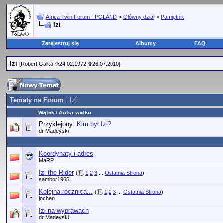
Africa Twin Forum - POLAND
>
Główny dział
>
Pamiętnik
Izi
Zarejestruj się
Albumy
FAQ
Izi
[Robert Gałka ✰24.02.1972 ✞26.07.2010]
Tematy na Forum
: Izi
Wątek
/
Autor wątku
Przyklejony:
Kim był Izi?
dr Madeyski
Koordynaty i adres
MaRP
Izi the Rider
(
1
2
3
...
Ostatnia Strona
)
sambor1965
Kolejna rocznica...
(
1
2
3
...
Ostatnia Strona
)
jochen
Izi na wyprawach
dr Madeyski