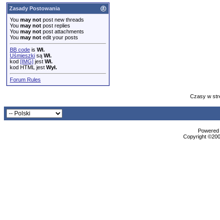
Zasady Postowania
You
may not
post new threads
You
may not
post replies
You
may not
post attachments
You
may not
edit your posts
BB code
is
Wł.
Uśmieszki
są
Wł.
kod
[IMG]
jest
Wł.
kod HTML jest
Wył.
Forum Rules
Czasy w str
Powered b
Copyright ©2000