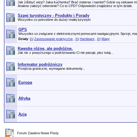
Jak zdobyć wizę? Jaka kuchenka? Brać materac i namiot? Gdzie są ciekawe m
Anakee założyć odwrotnie? Co to CPD? Odpowiedzi znajdziesz w tym dziale.
Szpej turystyczny - Produkty i Porady
Wszystko co potrzebne do dużej i małej turystyki
GPS
Wszystko co związane z elektronicznymi pomocami nawigacyjnymi. Sprzęt, map
Działy
:
Zastosowanie praktyczne
,
Hardware
,
Mapy
Kwestie różne, ale podróżne.
Jak nic z powyższego o podróżowaniu Ci nie pasuje, pisz tutaj...
Informator podróżniczy
Przejścia graniczne, wymagane dokumenty...
Europa
Afryka
Azja
Forum Zawiera Nowe Posty