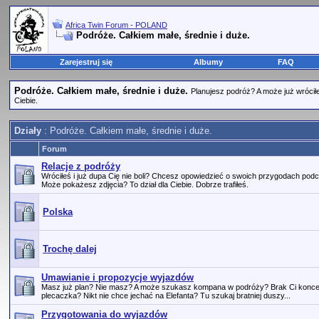
Africa Twin Forum - POLAND
Podróże. Całkiem małe, średnie i duże.
Zarejestruj się
Albumy
FAQ
Podróże. Całkiem małe, średnie i duże.
Planujesz podróż? A może już wrócił
Ciebie.
Działy
: Podróże. Całkiem małe, średnie i duże.
Forum
Relacje z podróży
Wróciłeś i już dupa Cię nie boli? Chcesz opowiedzieć o swoich przygodach podc
Może pokażesz zdjęcia? To dział dla Ciebie. Dobrze trafiłeś.
Polska
Trochę dalej
Umawianie i propozycje wyjazdów
Masz już plan? Nie masz? A może szukasz kompana w podróży? Brak Ci koncep
plecaczka? Nikt nie chce jechać na Elefanta? Tu szukaj bratniej duszy...
Przygotowania do wyjazdów