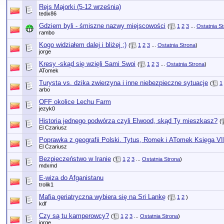
Rejs Majorki (5-12 września)
tedix86
Gdziem byli - śmiszne nazwy miejscowości
(
1
2
3
...
Ostatnia S
rambo
Kogo widziałem dalej i bliżej ;)
(
1
2
3
...
Ostatnia Strona
)
jorge
Kresy -skąd się wzięli Sami Swoi
(
1
2
3
...
Ostatnia Strona
)
ATomek
Turysta vs. dzika zwierzyna i inne niebezpieczne sytuacje
(
1
arbo
OFF okolice Lechu Farm
jezyk0
Historia jednego podwórza czyli Elwood, skąd Ty mieszkasz?
(
El Czariusz
Poprawka z geografii Polski. Tytus, Romek i ATomek Księga VI
El Czariusz
Bezpieczeństwo w Iranie
(
1
2
3
...
Ostatnia Strona
)
mdxmd
E-wiza do Afganistanu
trolik1
Mafia geriatryczna wybiera się na Sri Lankę
(
1
2
)
kdf
Czy są tu kamperowcy?
(
1
2
3
...
Ostatnia Strona
)
jorge