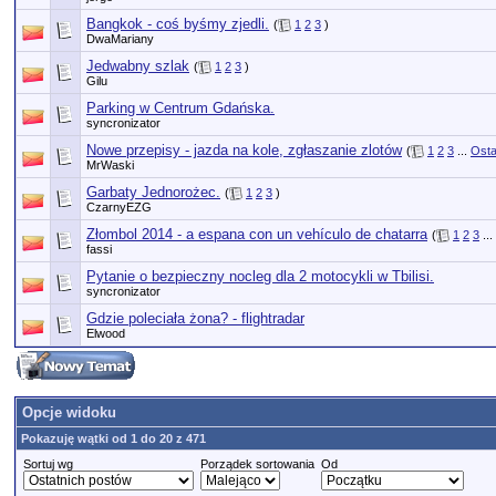
Bangkok - coś byśmy zjedli.
(
1
2
3
)
DwaMariany
Jedwabny szlak
(
1
2
3
)
Gilu
Parking w Centrum Gdańska.
syncronizator
Nowe przepisy - jazda na kole, zgłaszanie zlotów
(
1
2
3
...
Osta
MrWaski
Garbaty Jednorożec.
(
1
2
3
)
CzarnyEZG
Złombol 2014 - a espana con un vehículo de chatarra
(
1
2
3
...
fassi
Pytanie o bezpieczny nocleg dla 2 motocykli w Tbilisi.
syncronizator
Gdzie poleciała żona? - flightradar
Elwood
Opcje widoku
Pokazuję wątki od 1 do 20 z 471
Sortuj wg
Porządek sortowania
Od