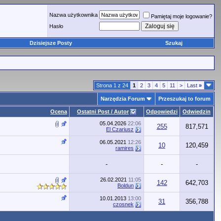
Nazwa użytkownika
Pamiętaj moje logowanie?
Hasło
Dzisiejsze Posty
Szukaj
Strona 1 z 24
1
2
3
4
5
11
>
Last
»
Narzędzia Forum
Przeszukaj to forum
Ocena
Ostatni Post / Autor
Odpowiedzi
Odwiedzin
05.04.2026
22:06
255
817,571
El Czariusz
06.05.2021
12:26
10
120,459
ramires
-
-
-
26.02.2021
11:05
142
642,703
Boldun
10.01.2013
13:00
31
356,788
czosnek