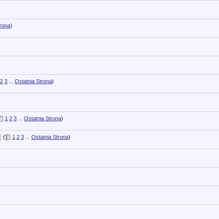
trona
)
2
3
...
Ostatnia Strona
)
1
2
3
...
Ostatnia Strona
)
I
(
1
2
3
...
Ostatnia Strona
)