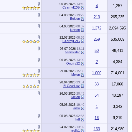
05.08.2026
13:49
4
1,257
CzarnyEZG
04.08.2026
19:22
213
265,235
Boldun
04.08.2026
08:07
1,272
2,094,595
Norton
22.07.2026
08:55
259
535,009
CzarnyEZG
07.07.2026
18:11
50
48,411
heniekstar
06.05.2026
13:09
2
4,384
Onufry22
29.04.2026
15:59
1,000
714,001
Melon
28.04.2026
23:51
33
17,060
El Czariusz
26.03.2026
20:43
54
48,197
Melon
05.03.2026
19:40
1
3,342
arbo
05.03.2026
02:33
16
9,219
kdf
24.02.2026
13:02
163
214,980
trolik1