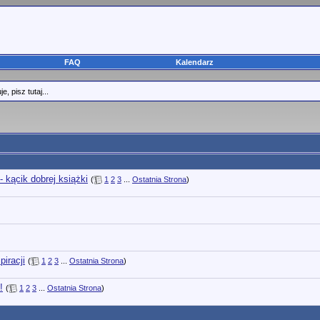
FAQ
Kalendarz
 pisz tutaj...
- kącik dobrej książki
(
1
2
3
...
Ostatnia Strona
)
piracji
(
1
2
3
...
Ostatnia Strona
)
!
(
1
2
3
...
Ostatnia Strona
)