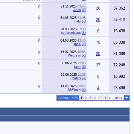
21.11.2025
09:46
26
37,062
Artek
31.08.2025
21:05
20
37,412
pałeł
20.08.2025
07:33
6
15,438
syncronizator
04.08.2025
13:40
75
85,008
fassi
14.07.2025
10:56
20
31,089
Wegrzyn
30.06.2025
11:00
37
72,248
fassi
18.06.2025
11:39
9
16,992
matjas
14.06.2025
06:40
4
23,496
MrWaski
Strona 1 z 24
1
2
3
4
5
11
>
Last
»