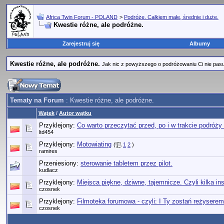
Africa Twin Forum - POLAND
>
Podróże. Całkiem małe, średnie i duże.
Kwestie różne, ale podróżne.
Zarejestruj się
Albumy
Kwestie różne, ale podróżne.
Jak nic z powyższego o podróżowaniu Ci nie pasuje,
Tematy na Forum
: Kwestie różne, ale podróżne.
Wątek
/
Autor wątku
Przyklejony:
Co warto przeczytać przed, po i w trakcie podróży 
ltd454
Przyklejony:
Motowiating
(
1
2
)
ramires
Przeniesiony:
sterowanie tabletem przez pilot.
kudlacz
Przyklejony:
Miejsca piękne, dziwne, tajemnicze. Czyli kilka ins
czosnek
Przyklejony:
Filmoteka forumowa - czyli: I Ty zostań reżyserem
czosnek