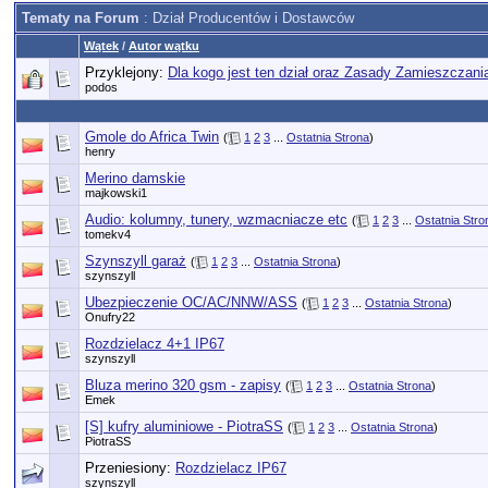
Tematy na Forum
: Dział Producentów i Dostawców
Wątek
/
Autor wątku
Przyklejony:
Dla kogo jest ten dział oraz Zasady Zamieszczan
podos
Gmole do Africa Twin
(
1
2
3
...
Ostatnia Strona
)
henry
Merino damskie
majkowski1
Audio: kolumny, tunery, wzmacniacze etc
(
1
2
3
...
Ostatnia Stro
tomekv4
Szynszyll garaż
(
1
2
3
...
Ostatnia Strona
)
szynszyll
Ubezpieczenie OC/AC/NNW/ASS
(
1
2
3
...
Ostatnia Strona
)
Onufry22
Rozdzielacz 4+1 IP67
szynszyll
Bluza merino 320 gsm - zapisy
(
1
2
3
...
Ostatnia Strona
)
Emek
[S] kufry aluminiowe - PiotraSS
(
1
2
3
...
Ostatnia Strona
)
PiotraSS
Przeniesiony:
Rozdzielacz IP67
szynszyll