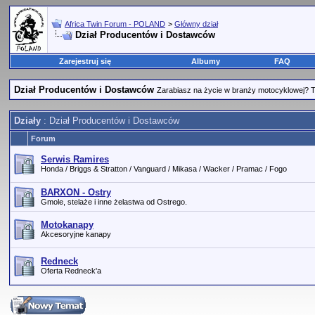
Africa Twin Forum - POLAND
>
Główny dział
Dział Producentów i Dostawców
Zarejestruj się
Albumy
FAQ
Dział Producentów i Dostawców
Zarabiasz na życie w branży motocyklowej? Tu
Działy
: Dział Producentów i Dostawców
Forum
Serwis Ramires
Honda / Briggs & Stratton / Vanguard / Mikasa / Wacker / Pramac / Fogo
BARXON - Ostry
Gmole, stelaże i inne żelastwa od Ostrego.
Motokanapy
Akcesoryjne kanapy
Redneck
Oferta Redneck'a