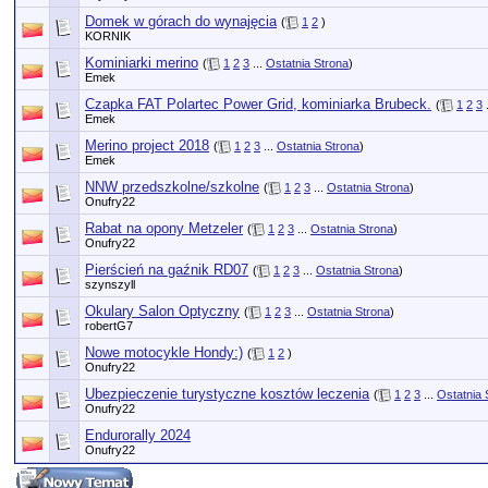
Domek w górach do wynajęcia
(
1
2
)
KORNIK
Kominiarki merino
(
1
2
3
...
Ostatnia Strona
)
Emek
Czapka FAT Polartec Power Grid, kominiarka Brubeck.
(
1
2
3
Emek
Merino project 2018
(
1
2
3
...
Ostatnia Strona
)
Emek
NNW przedszkolne/szkolne
(
1
2
3
...
Ostatnia Strona
)
Onufry22
Rabat na opony Metzeler
(
1
2
3
...
Ostatnia Strona
)
Onufry22
Pierścień na gaźnik RD07
(
1
2
3
...
Ostatnia Strona
)
szynszyll
Okulary Salon Optyczny
(
1
2
3
...
Ostatnia Strona
)
robertG7
Nowe motocykle Hondy:)
(
1
2
)
Onufry22
Ubezpieczenie turystyczne kosztów leczenia
(
1
2
3
...
Ostatnia 
Onufry22
Endurorally 2024
Onufry22