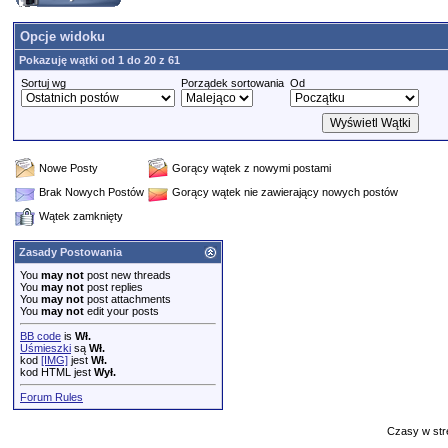
Opcje widoku
Pokazuję wątki od 1 do 20 z 61
Sortuj wg
Porządek sortowania
Od
Nowe Posty
Gorący wątek z nowymi postami
Brak Nowych Postów
Gorący wątek nie zawierający nowych postów
Wątek zamknięty
Zasady Postowania
You
may not
post new threads
You
may not
post replies
You
may not
post attachments
You
may not
edit your posts
BB code
is
Wł.
Uśmieszki
są
Wł.
kod
[IMG]
jest
Wł.
kod HTML jest
Wył.
Forum Rules
Czasy w str