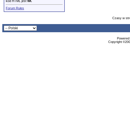
kod HTML jest
Wł.
Forum Rules
Czasy w str
Powered b
Copyright ©2000