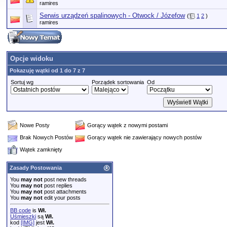
ramires
Serwis urządzeń spalinowych - Otwock / Józefow
(
1
2
)
ramires
Opcje widoku
Pokazuję wątki od 1 do 7 z 7
Sortuj wg
Porządek sortowania
Od
Nowe Posty
Gorący wątek z nowymi postami
Brak Nowych Postów
Gorący wątek nie zawierający nowych postów
Wątek zamknięty
Zasady Postowania
You
may not
post new threads
You
may not
post replies
You
may not
post attachments
You
may not
edit your posts
BB code
is
Wł.
Uśmieszki
są
Wł.
kod
[IMG]
jest
Wł.