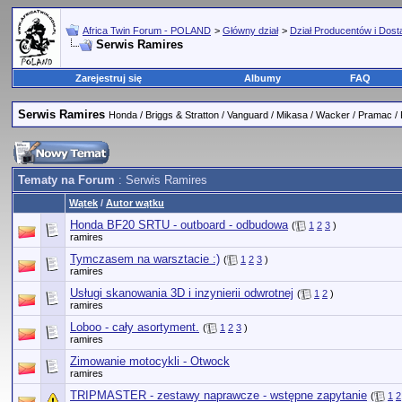
Africa Twin Forum - POLAND
>
Główny dział
>
Dział Producentów i Dos
Serwis Ramires
Zarejestruj się
Albumy
FAQ
Serwis Ramires
Honda / Briggs & Stratton / Vanguard / Mikasa / Wacker / Pramac /
Tematy na Forum
: Serwis Ramires
Wątek
/
Autor wątku
Honda BF20 SRTU - outboard - odbudowa
(
1
2
3
)
ramires
Tymczasem na warsztacie :)
(
1
2
3
)
ramires
Usługi skanowania 3D i inzynierii odwrotnej
(
1
2
)
ramires
Loboo - cały asortyment.
(
1
2
3
)
ramires
Zimowanie motocykli - Otwock
ramires
TRIPMASTER - zestawy naprawcze - wstępne zapytanie
(
1
2