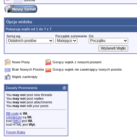
Borkow
Opcje widoku
Pokazuję wątki od 1 do 7 z 7
Sortuj wg
Porządek sortowania
Od
Nowe Posty
Gorący wątek z nowymi postami
Brak Nowych Postów
Gorący wątek nie zawierający nowych postów
Wątek zamknięty
Zasady Postowania
You
may not
post new threads
You
may not
post replies
You
may not
post attachments
You
may not
edit your posts
BB code
is
Wł.
Uśmieszki
są
Wł.
kod
[IMG]
jest
Wł.
kod HTML jest
Wył.
Forum Rules