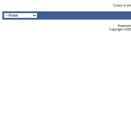
Czasy w str
Powered b
Copyright ©2000