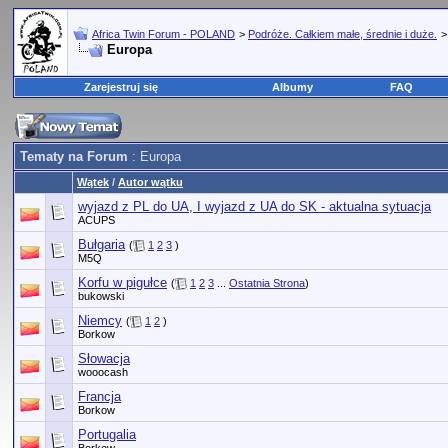
Africa Twin Forum - POLAND
>
Podróże. Całkiem małe, średnie i duże.
Europa
Zarejestruj się
Albumy
FAQ
Tematy na Forum
: Europa
Wątek
/
Autor wątku
wyjazd z PL do UA, I wyjazd z UA do SK - aktualna sytuacja
ACUPS
Bułgaria
(
1
2
3
)
M5Q
Korfu w pigułce
(
1
2
3
...
Ostatnia Strona
)
bukowski
Niemcy
(
1
2
)
Borkow
Słowacja
wooocash
Francja
Borkow
Portugalia