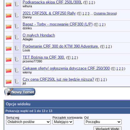
Podkarpacka ekipa CRF 250L/300L
(
1
2
)
wihura
2021 CRF250L & CRF250 Rally
(
1
2
3
...
Ostatnia Strona
)
Danny
Bagaż - Torby - mocowanie CRF300 (L/P)
(
1
2
)
dzinks
O małych Hondach
Adagiio
Porównanie CRF 300 do KTM 390 Adventure.
(
1
2
)
Louis
TET Bośnia na CRF 300.
(
1
2
)
przemo77390
Ciekawe oferty/ ogłoszenia dotyczące CRF 250/300
(
1
2
3
)
wierny
Czy cena CRF250L już nie będzie niższa?
(
1
2
)
jtd
Opcje widoku
Pokazuję wątki od 1 do 13 z 13
Sortuj wg
Porządek sortowania
Od