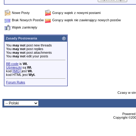
Nowe Posty
Gorący wątek z nowymi postami
Brak Nowych Postów
Gorący wątek nie zawierający nowych postów
Wątek zamknięty
Zasady Postowania
You
may not
post new threads
You
may not
post replies
You
may not
post attachments
You
may not
edit your posts
BB code
is
Wł.
Uśmieszki
są
Wł.
kod
[IMG]
jest
Wł.
kod HTML jest
Wył.
Forum Rules
Czasy w str
Powered b
Copyright ©2000