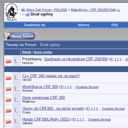
Africa Twin Forum - POLAND
>
Mała Afryka - CRF 250/300 Rally i L
Dział ogólny
Zarejestruj się
Albumy
FAQ
Tematy na Forum
: Dział ogólny
Wątek
/
Autor wątku
Przyklejony:
Spotkanie użytkowników CRF 250/300
(
1
2
3
...
O
Horizon
Czy CRF 300 nadaje się na piach?
rdrv33
Modyfikacje CRF 300
(
1
2
3
...
Ostatnia Strona
)
Krisstel
Dane serwisowe CRF 300
Wojtkuuu
Opony do CRF300 - na różne wypady
(
1
2
3
...
Ostatnia Strona
)
Crass
Honda CRF300L/Rally (2021)
(
1
2
3
...
Ostatnia Strona
)
mikelos