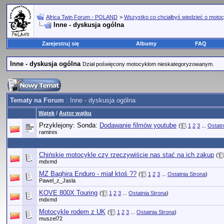
Africa Twin Forum - POLAND
>
Wszystko co chciałbyś wiedzieć o motoc
Inne - dyskusja ogólna
Zarejestruj się
Albumy
FAQ
Inne - dyskusja ogólna
Dział poświęcony motocyklom nieskategoryzowanym.
Tematy na Forum
: Inne - dyskusja ogólna
Wątek
/
Autor wątku
Przyklejony: Sonda:
Dodawanie filmów youtube
(
1
2
3
...
Ostatn
ramires
Chińskie motocykle czy rzeczywiście nas stać na ich zakup
(
mdxmd
MZ Baghira Enduro - miał ktoś ??
(
1
2
3
...
Ostatnia Strona
)
Pawel_z_Jasla
KOVE 800X Touring
(
1
2
3
...
Ostatnia Strona
)
mdxmd
Motocykle rodem z UK
(
1
2
3
...
Ostatnia Strona
)
muszel72