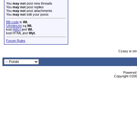
You
may not
post new threads
You
may not
post replies
You
may not
post attachments
You
may not
edit your posts
BB code
is
Wł.
Uśmieszki
są
Wł.
kod
[IMG]
jest
Wł.
kod HTML jest
Wył.
Forum Rules
Czasy w str
Powered b
Copyright ©2000