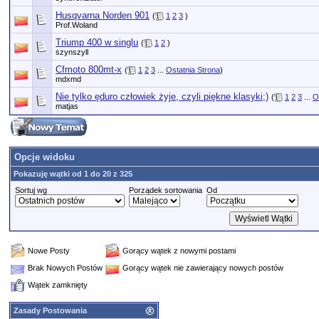
Husqvarna Norden 901
(
1
2
3
)
Prof.Woland
Triump 400 w singlu
(
1
2
)
szynszyll
Cfmoto 800mt-x
(
1
2
3
...
Ostatnia Strona
)
mdxmd
Nie tylko ęduro człowiek żyje, czyli piękne klasyki;)
(
1
2
3
...
O
matjas
Opcje widoku
Pokazuję wątki od 1 do 20 z 325
Sortuj wg
Porządek sortowania
Od
Nowe Posty
Gorący wątek z nowymi postami
Brak Nowych Postów
Gorący wątek nie zawierający nowych postów
Wątek zamknięty
Zasady Postowania