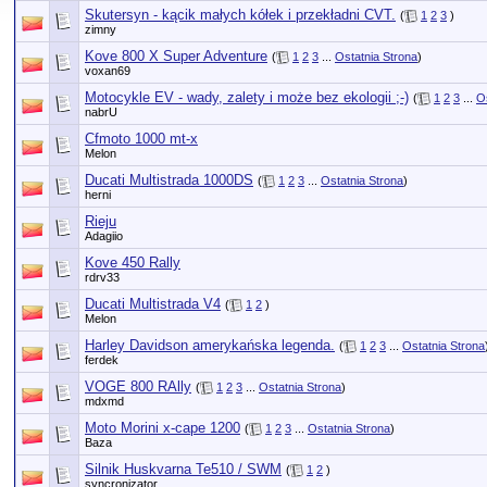
Skutersyn - kącik małych kółek i przekładni CVT.
(
1
2
3
)
zimny
Kove 800 X Super Adventure
(
1
2
3
...
Ostatnia Strona
)
voxan69
Motocykle EV - wady, zalety i może bez ekologii ;-)
(
1
2
3
...
O
nabrU
Cfmoto 1000 mt-x
Melon
Ducati Multistrada 1000DS
(
1
2
3
...
Ostatnia Strona
)
herni
Rieju
Adagiio
Kove 450 Rally
rdrv33
Ducati Multistrada V4
(
1
2
)
Melon
Harley Davidson amerykańska legenda.
(
1
2
3
...
Ostatnia Strona
ferdek
VOGE 800 RAlly
(
1
2
3
...
Ostatnia Strona
)
mdxmd
Moto Morini x-cape 1200
(
1
2
3
...
Ostatnia Strona
)
Baza
Silnik Huskvarna Te510 / SWM
(
1
2
)
syncronizator