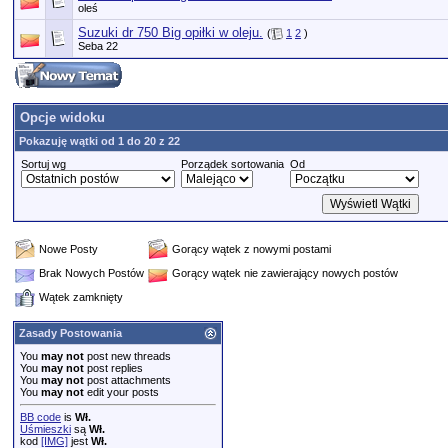
oleś
Suzuki dr 750 Big opiłki w oleju.
(
1
2
)
Seba 22
Opcje widoku
Pokazuję wątki od 1 do 20 z 22
Sortuj wg
Porządek sortowania
Od
Nowe Posty
Gorący wątek z nowymi postami
Brak Nowych Postów
Gorący wątek nie zawierający nowych postów
Wątek zamknięty
Zasady Postowania
You
may not
post new threads
You
may not
post replies
You
may not
post attachments
You
may not
edit your posts
BB code
is
Wł.
Uśmieszki
są
Wł.
kod
[IMG]
jest
Wł.