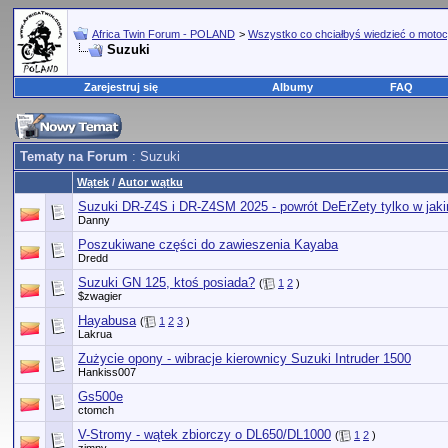
Africa Twin Forum - POLAND
>
Wszystko co chciałbyś wiedzieć o motoc
Suzuki
Zarejestruj się
Albumy
FAQ
Tematy na Forum
: Suzuki
Wątek
/
Autor wątku
Suzuki DR-Z4S i DR-Z4SM 2025 - powrót DeErZety tylko w jaki
Danny
Poszukiwane części do zawieszenia Kayaba
Dredd
Suzuki GN 125, ktoś posiada?
(
1
2
)
$zwagier
Hayabusa
(
1
2
3
)
Lakrua
Zużycie opony - wibracje kierownicy Suzuki Intruder 1500
Hankiss007
Gs500e
ctomch
V-Stromy - wątek zbiorczy o DL650/DL1000
(
1
2
)