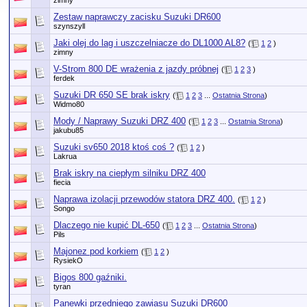
zimny
Zestaw naprawczy zacisku Suzuki DR600
szynszyll
Jaki olej do lag i uszczelniacze do DL1000 AL8?
(
1
2
)
zimny
V-Strom 800 DE wrażenia z jazdy próbnej
(
1
2
3
)
ferdek
Suzuki DR 650 SE brak iskry
(
1
2
3
...
Ostatnia Strona
)
Widmo80
Mody / Naprawy Suzuki DRZ 400
(
1
2
3
...
Ostatnia Strona
)
jakubu85
Suzuki sv650 2018 ktoś coś ?
(
1
2
)
Lakrua
Brak iskry na ciepłym silniku DRZ 400
fiecia
Naprawa izolacji przewodów statora DRZ 400.
(
1
2
)
Songo
Dlaczego nie kupić DL-650
(
1
2
3
...
Ostatnia Strona
)
Pils
Majonez pod korkiem
(
1
2
)
RysiekO
Bigos 800 gaźniki.
tyran
Panewki przedniego zawiasu Suzuki DR600