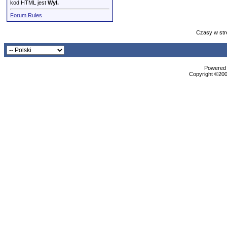
kod HTML jest
Wył.
Forum Rules
Czasy w str
Powered b
Copyright ©2000