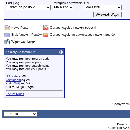
Sortuj wg
Porządek sortowania
Od
Nowe Posty
Gorący wątek z nowymi postami
Brak Nowych Postów
Gorący wątek nie zawierający nowych postów
Wątek zamknięty
Zasady Postowania
You
may not
post new threads
You
may not
post replies
You
may not
post attachments
You
may not
edit your posts
BB code
is
Wł.
Uśmieszki
są
Wł.
kod
[IMG]
jest
Wł.
kod HTML jest
Wył.
Forum Rules
Czasy w str
Powered b
Copyright ©2000