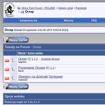
Africa Twin Forum - POLAND
>
Główny dział
>
Pamiętnik
Orzep
Zarejestruj się
Albumy
FAQ
Orzep
[Daniel Orzepowski ✰31.05.1973 ✞26.04.2014]
Tematy na Forum
: Orzep
Wątek
/
Autor wątku
Orzep
(
1
2
3
...
Ostatnia Strona
)
bajrasz
Pozegnanie Orzepa
(
1
2
)
fassi
Zbieramy na dzieciaki Orzepowe
mario33
Opcje widoku
Pokazuję wątki od 1 do 3 z 3