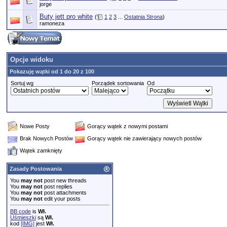
jorge
Buty jett pro white
(
1
2
3
...
Ostatnia Strona
)
ramoneza
Opcje widoku
Pokazuję wątki od 1 do 20 z 100
Sortuj wg
Porządek sortowania
Od
Nowe Posty
Gorący wątek z nowymi postami
Brak Nowych Postów
Gorący wątek nie zawierający nowych postów
Wątek zamknięty
Zasady Postowania
You
may not
post new threads
You
may not
post replies
You
may not
post attachments
You
may not
edit your posts
BB code
is
Wł.
Uśmieszki
są
Wł.
kod
[IMG]
jest
Wł.