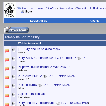
Africa Twin Forum - POLAND
>
Główny dział
>
Wszystko dla Afrykańcz
Buty
Zarejestruj się
Albumy
Tematy na Forum
: Buty
Wątek
/
Autor wątku
[P] Buty enduro na duże stopy.
rrolek
Buty BMW Gotthard/Gravel GTX - opinie?
(
1
2
)
zimny
Naprawa butów enduro > Warszawa ?
mikelos
SIDI Adventure 2
(
1
2
3
...
Ostatnia Strona
)
robertG7
Klej do butów
(
1
2
3
...
Ostatnia Strona
)
Melon
Alpinestars Toucan
Prof.Woland
Buty enduro vs adventure?
(
1
2
3
...
Ostatnia Strona
)