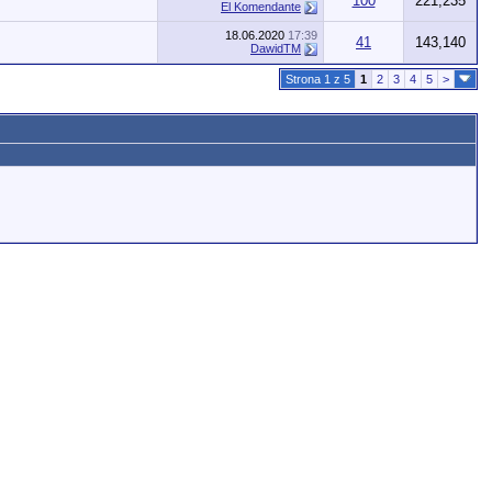
100
221,235
El Komendante
18.06.2020
17:39
41
143,140
DawidTM
Strona 1 z 5
1
2
3
4
5
>