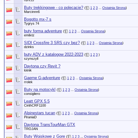
rdrv33
Buty trekkingowe - co polecacie?
(
1
2
3
...
Ostatnia Strona
)
Marcinnn6
Bogotto mx-7 s
Tygrys 74
buty forma adventure
(
1
2
3
...
Ostatnia Strona
)
emilxtz
SIDI Crossfire 3 SRS czy bez?
(
1
2
3
...
Ostatnia Strona
)
dzinks
buty ADV z katalogow 2022-2023
(
1
2
3
)
szynszyll
Daytona czy Revit ?
lotnik
Gaerne G-adventure
(
1
2
3
...
Ostatnia Strona
)
rrolek
Buty na motocykl
(
1
2
3
...
Ostatnia Strona
)
consigliero
Leatt GPX 5.5
CirithCRF1100
Alpinestars tucan
(
1
2
3
...
Ostatnia Strona
)
PiraniaD
Daytona TransTourMan GTX
TROJAN
Buty Wojskowe z Gore
(
1
2
3
...
Ostatnia Strona
)