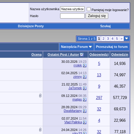
Nazwa użytkownika
Pamiętaj moje logowanie?
Hasło
Dzisiejsze Posty
Szukaj
Strona 1 z 5
1
2
3
4
5
>
Narzędzia Forum
Przeszukaj to forum
Ocena
Ostatni Post / Autor
Odpowiedzi
Odwiedzin
30.03.2026
19:23
5
14,936
rrolek
02.04.2025
14:13
13
74,997
zimny
21.02.2025
11:49
9
46,357
JaTomek
09.12.2024
08:35
297
577,729
matjas
28.09.2024
09:29
32
69,673
DwaMariany
02.07.2024
11:54
4
22,966
Vlad Palinka
24.04.2024
14:26
32
77,118
rdrv33