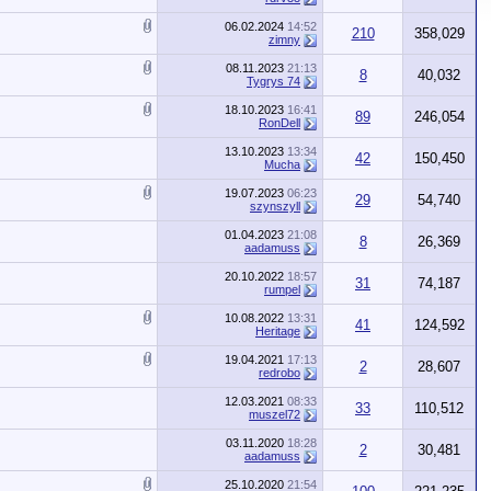
06.02.2024
14:52
210
358,029
zimny
08.11.2023
21:13
8
40,032
Tygrys 74
18.10.2023
16:41
89
246,054
RonDell
13.10.2023
13:34
42
150,450
Mucha
19.07.2023
06:23
29
54,740
szynszyll
01.04.2023
21:08
8
26,369
aadamuss
20.10.2022
18:57
31
74,187
rumpel
10.08.2022
13:31
41
124,592
Heritage
19.04.2021
17:13
2
28,607
redrobo
12.03.2021
08:33
33
110,512
muszel72
03.11.2020
18:28
2
30,481
aadamuss
25.10.2020
21:54