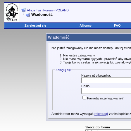
Africa Twin Forum - POLAND
Wiadomość
Zarejestruj się
Albumy
FAQ
Wiadomość
Nie jesteś zalogowany lub nie masz dostepu do tej str
Nie jesteś zalogowany.
Nie masz wystarczających uprawnień aby otwo
Twoje konto czeka na aktywację lub zostało wy
Zaloguj się
Nazwa użytkownika:
Hasło:
Pamiętaj moje logowanie?
Administrator może wymagać
rejestracji
zanim będziesz
Skocz do forum