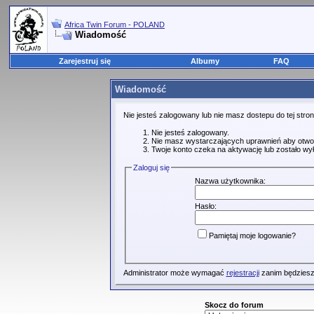
Africa Twin Forum - POLAND
Wiadomość
Zarejestruj się
Albumy
FAQ
Wiadomość
Nie jesteś zalogowany lub nie masz dostepu do tej str
Nie jesteś zalogowany.
Nie masz wystarczających uprawnień aby otwo
Twoje konto czeka na aktywację lub zostało wy
Zaloguj się
Nazwa użytkownika:
Hasło:
Pamiętaj moje logowanie?
Administrator może wymagać
rejestracji
zanim będziesz
Skocz do forum