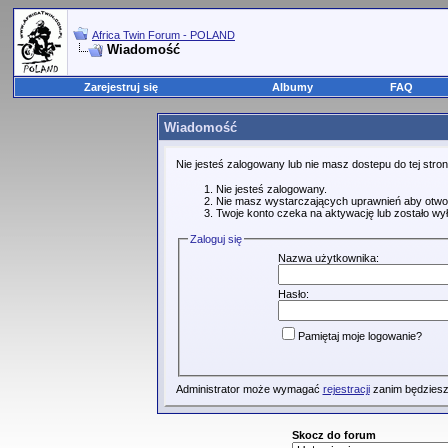
Africa Twin Forum - POLAND
Wiadomość
Zarejestruj się
Albumy
FAQ
Wiadomość
Nie jesteś zalogowany lub nie masz dostepu do tej str
Nie jesteś zalogowany.
Nie masz wystarczających uprawnień aby otwo
Twoje konto czeka na aktywację lub zostało wy
Zaloguj się
Nazwa użytkownika:
Hasło:
Pamiętaj moje logowanie?
Administrator może wymagać
rejestracji
zanim będziesz
Skocz do forum