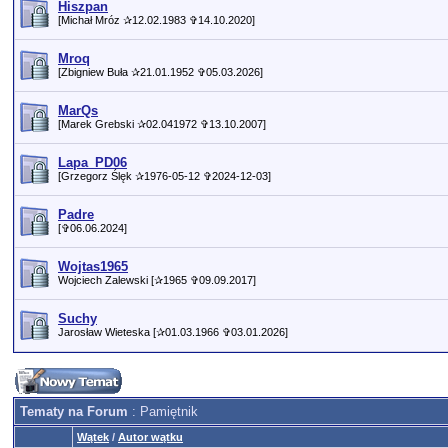
Hiszpan
[Michał Mróz ✰12.02.1983 ✞14.10.2020]
Mroq
[Zbigniew Buła ✰21.01.1952 ✞05.03.2026]
MarQs
[Marek Grebski ✰02.041972 ✞13.10.2007]
Lapa_PD06
[Grzegorz Ślęk ✰1976-05-12 ✞2024-12-03]
Padre
[✞06.06.2024]
Wojtas1965
Wojciech Zalewski [✰1965 ✞09.09.2017]
Suchy
Jarosław Wieteska [✰01.03.1966 ✞03.01.2026]
Tematy na Forum
: Pamiętnik
Wątek
/
Autor wątku