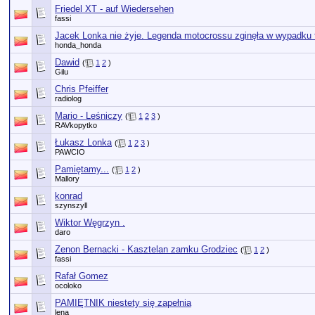
Friedel XT - auf Wiedersehen
fassi
Jacek Lonka nie żyje. Legenda motocrossu zginęła w wypadku 
honda_honda
Dawid
(
1
2
)
Gilu
Chris Pfeiffer
radiolog
Mario - Leśniczy
(
1
2
3
)
RAVkopytko
Łukasz Lonka
(
1
2
3
)
PAWCIO
Pamiętamy...
(
1
2
)
Mallory
konrad
szynszyll
Wiktor Węgrzyn .
daro
Zenon Bernacki - Kasztelan zamku Grodziec
(
1
2
)
fassi
Rafał Gomez
ocoloko
PAMIĘTNIK niestety się zapełnia
lena