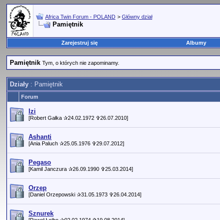
Africa Twin Forum - POLAND
>
Główny dział
Pamiętnik
Zarejestruj się
Albumy
Pamiętnik
Tym, o których nie zapominamy.
Działy
: Pamiętnik
Forum
Izi
[Robert Gałka ✰24.02.1972 ✞26.07.2010]
Ashanti
[Ania Paluch ✰25.05.1976 ✞29.07.2012]
Pegaso
[Kamil Janczura ✰26.09.1990 ✞25.03.2014]
Orzep
[Daniel Orzepowski ✰31.05.1973 ✞26.04.2014]
Sznurek