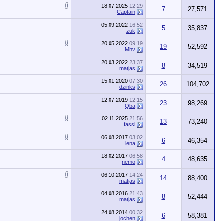
18.07.2025
12:29
7
27,571
Captain
05.09.2022
16:52
5
35,837
żuk
20.05.2022
09:19
19
52,592
Mhv
20.03.2022
23:37
8
34,519
matjas
15.01.2020
07:30
26
104,702
dzinks
12.07.2019
12:15
23
98,269
Qba
02.11.2025
21:56
13
73,240
fassi
06.08.2017
03:02
6
46,354
lena
18.02.2017
06:58
4
48,635
nemo
06.10.2017
14:24
14
88,400
matjas
04.08.2016
21:43
8
52,444
matjas
24.08.2014
00:32
6
58,381
jochen