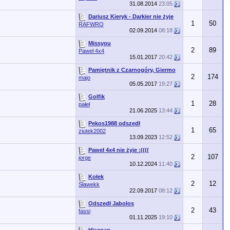
31.08.2014
23:05
Dariusz Kieryk - Darkier nie żyje
1
50
RAFWRO
02.09.2014
08:18
Missyou
2
89
Paweł 4x4
15.01.2017
20:42
Pamiętnik z Czarnogóry, Giermo
2
174
majo
05.05.2017
19:27
Golfik
1
28
pałeł
21.06.2025
13:44
Pekos1988 odszedł
1
65
ziutek2002
13.09.2023
12:52
Paweł 4x4 nie żyje :((((
2
107
jorge
10.12.2024
11:40
Kołek
2
12
Sławekk
22.09.2017
08:12
Odszedł Jabolos
2
43
fassi
01.11.2025
19:10
Hiszpan....