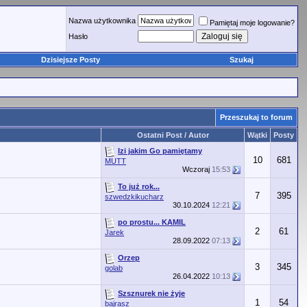
Nazwa użytkownika
Pamiętaj moje logowanie?
Hasło
Dzisiejsze Posty
Szukaj
Przeszukaj to forum
Ostatni Post / Autor
Wątki
Posty
Izi jakim Go pamiętamy
10
681
MUTT
Wczoraj
15:53
To już rok...
7
395
szwedzkikucharz
30.10.2024
12:21
po prostu... KAMIL
2
61
Jarek
28.09.2022
07:13
Orzep
3
345
golab
26.04.2022
10:13
Szsznurek nie żyje
1
54
bajrasz