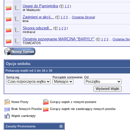
Uwagi do Pamiętnika
(
1
2
)
dr Madeyski
Zaginieni w akcji...
(
1
2
3
...
Ostatnia Strona
)
lena
Skoora odszedl...
(
1
2
3
)
mrdracul
Ostatnie pożegnanie MARCINA "BARYŁY"
(
1
2
3
...
Ostatnia St
TOMCATOS
Opcje widoku
Pokazuję wątki od 1 do 16 z 16
Sortuj wg
Porządek sortowania
Od
Nowe Posty
Gorący wątek z nowymi postami
Brak Nowych Postów
Gorący wątek nie zawierający nowych postów
Wątek zamknięty
Zasady Postowania