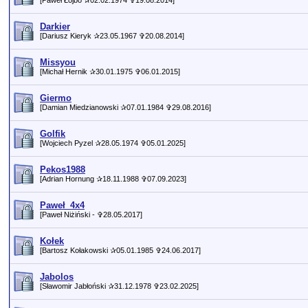
[Paweł Łojbo ✰02.02.1974 ✞19.08.2014]
Darkier
[Dariusz Kieryk ✰23.05.1967 ✞20.08.2014]
Missyou
[Michał Hernik ✰30.01.1975 ✞06.01.2015]
Giermo
[Damian Miedzianowski ✰07.01.1984 ✞29.08.2016]
Golfik
[Wojciech Pyzel ✰28.05.1974 ✞05.01.2025]
Pekos1988
[Adrian Hornung ✰18.11.1988 ✞07.09.2023]
Paweł_4x4
[Paweł Niżiński - ✞28.05.2017]
Kołek
[Bartosz Kołakowski ✰05.01.1985 ✞24.06.2017]
Jabolos
[Sławomir Jabłoński ✰31.12.1978 ✞23.02.2025]