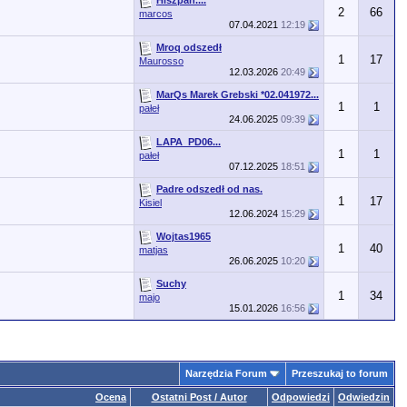
2
66
marcos
07.04.2021
12:19
Mroq odszedł
1
17
Maurosso
12.03.2026
20:49
MarQs Marek Grebski *02.041972...
1
1
pałeł
24.06.2025
09:39
LAPA_PD06...
1
1
pałeł
07.12.2025
18:51
Padre odszedł od nas.
1
17
Kisiel
12.06.2024
15:29
Wojtas1965
1
40
matjas
26.06.2025
10:20
Suchy
1
34
majo
15.01.2026
16:56
Narzędzia Forum
Przeszukaj to forum
Ocena
Ostatni Post / Autor
Odpowiedzi
Odwiedzin