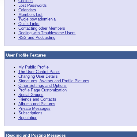
Cookies
Lost Passwords
Calendars
Members List
Twoje powiadomienia
Quick Links
Contacting other Members
Dealing with Troublesome Users
RSS and Podcasting
User Profile Features
My Public Profile
The User Control Panel
Changing User Details
Signatures, Avatars and Profile Pictures
Other Settings and Options
Profile Page Customization
Social Groups
Friends and Contacts
Albums and Pictures
Private Messages
Subscriptions
Reputation
Reading and Posting Messages