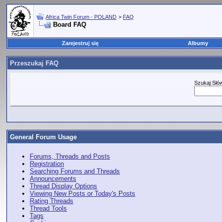
Africa Twin Forum - POLAND
>
FAQ
Board FAQ
Zarejestruj się
Albumy
Przeszukaj FAQ
Szukaj Słó
General Forum Usage
Forums, Threads and Posts
Registration
Searching Forums and Threads
Announcements
Thread Display Options
Viewing New Posts or Today's Posts
Rating Threads
Thread Tools
Tags