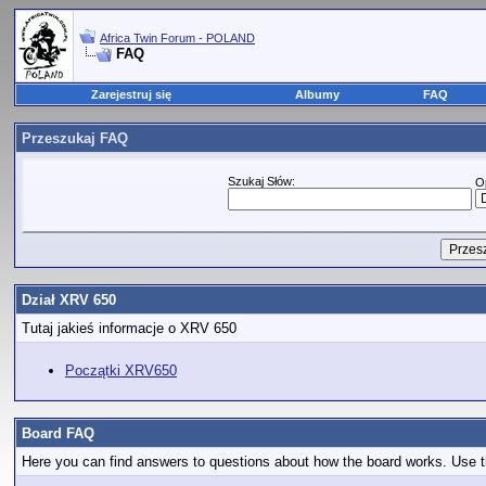
Africa Twin Forum - POLAND
FAQ
Zarejestruj się
Albumy
FAQ
Przeszukaj FAQ
Szukaj Słów:
O
Dział XRV 650
Tutaj jakieś informacje o XRV 650
Początki XRV650
Board FAQ
Here you can find answers to questions about how the board works. Use th