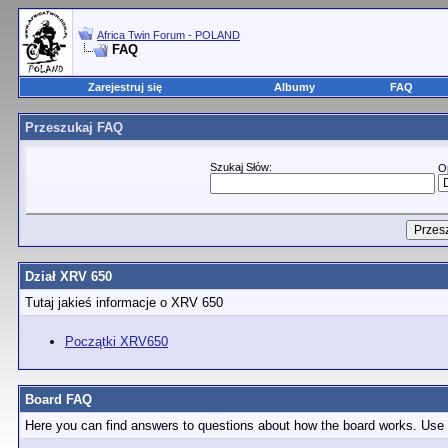
Africa Twin Forum - POLAND
FAQ
Zarejestruj się
Albumy
FAQ
Przeszukaj FAQ
Szukaj Słów:
O
Dział XRV 650
Tutaj jakieś informacje o XRV 650
Początki XRV650
Board FAQ
Here you can find answers to questions about how the board works. Use t