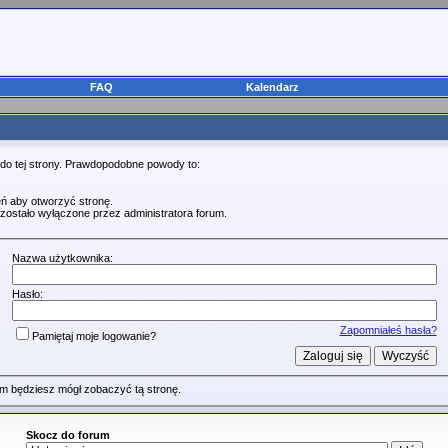
FAQ
Kalendarz
 do tej strony. Prawdopodobne powody to:
ń aby otworzyć stronę.
zostało wyłączone przez administratora forum.
Nazwa użytkownika:
Hasło:
Zapomniałeś hasła?
Pamiętaj moje logowanie?
m będziesz mógł zobaczyć tą stronę.
Skocz do forum