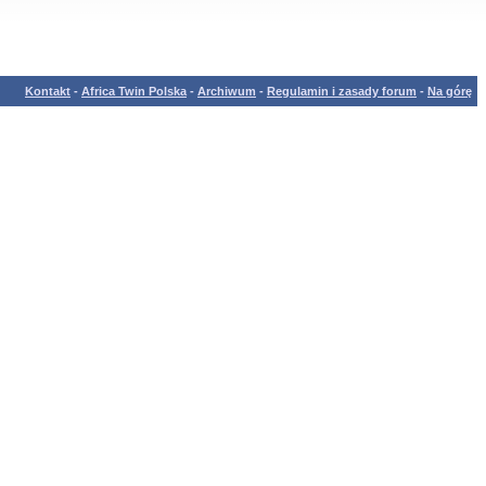
Kontakt
-
Africa Twin Polska
-
Archiwum
-
Regulamin i zasady forum
-
Na górę