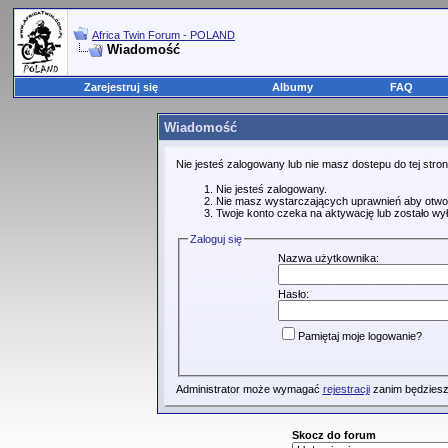
Africa Twin Forum - POLAND
Wiadomość
Zarejestruj się
Albumy
FAQ
Wiadomość
Nie jesteś zalogowany lub nie masz dostepu do tej str
Nie jesteś zalogowany.
Nie masz wystarczających uprawnień aby otwo
Twoje konto czeka na aktywację lub zostało wy
Zaloguj się
Nazwa użytkownika:
Hasło:
Pamiętaj moje logowanie?
Administrator może wymagać
rejestracji
zanim będziesz
Skocz do forum