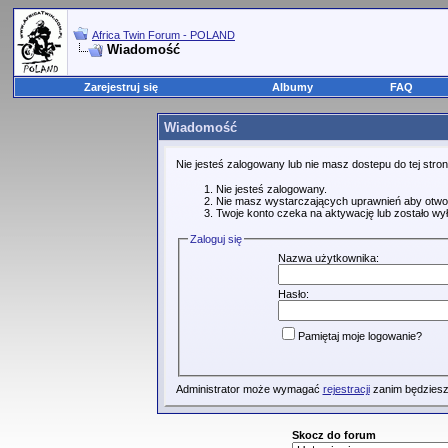
Africa Twin Forum - POLAND
Wiadomość
Zarejestruj się
Albumy
FAQ
Wiadomość
Nie jesteś zalogowany lub nie masz dostepu do tej str
Nie jesteś zalogowany.
Nie masz wystarczających uprawnień aby otwo
Twoje konto czeka na aktywację lub zostało wy
Zaloguj się
Nazwa użytkownika:
Hasło:
Pamiętaj moje logowanie?
Administrator może wymagać
rejestracji
zanim będziesz
Skocz do forum